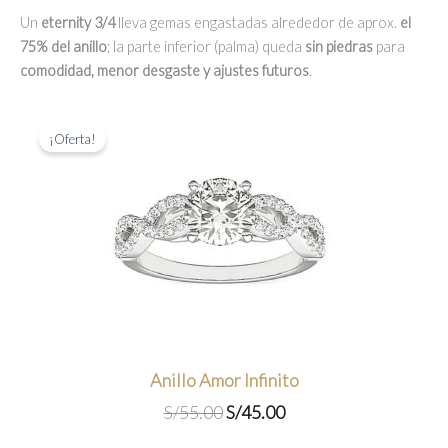
Un
eternity 3/4
lleva gemas engastadas alrededor de aprox.
el
75% del anillo
; la parte inferior (palma) queda
sin piedras
para
comodidad, menor desgaste y ajustes futuros
.
¡Oferta!
Anillo Amor Infinito
El
El
S/
55.00
S/
45.00
precio
precio