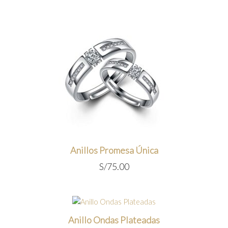
original
actual
era:
es:
S/55.00.
S/45.00.
Anillos Promesa Única
S/
75.00
Anillo Ondas Plateadas