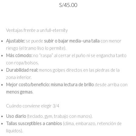
S/
45.00
Ventajas frente a un full-eternity
Ajustable:
se puede
subir o bajar media–una talla
con menor
riesgo (el tramo liso lo permite).
Más cómodo:
no “raspa” al cerrar el puño ni se engancha tanto
con ropa/bolsos.
Durabilidad real:
menos golpes directos en las piedras de la
zona inferior.
Mejor costo/beneficio:
misma lectura de brillo
desde arriba con
menos gemas
.
Cuándo conviene elegir 3/4
Uso diario
(teclado, gym, trabajo con manos).
Tallas susceptibles a cambios
(clima, embarazo, retención de
líquidos).