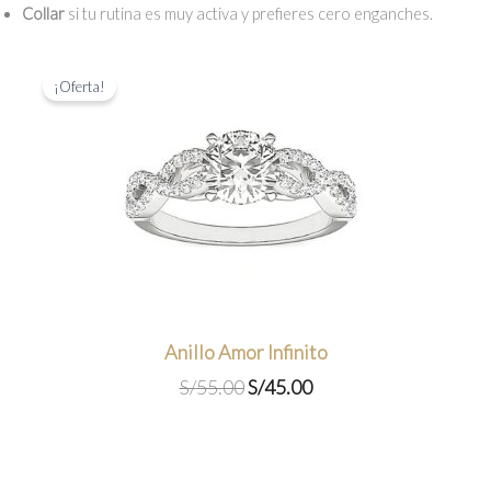
Collar
si tu rutina es muy activa y prefieres cero enganches.
¡Oferta!
Anillo Amor Infinito
El
El
S/
55.00
S/
45.00
precio
precio
original
actual
era:
es:
S/55.00.
S/45.00.