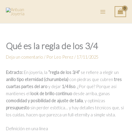
Ir
al
contenido
Qué es la regla de los 3/4
Deja un comentario
/ Por
Leo Perez
/
17/11/2025
Extracto:
En joyería, la
“regla de los 3/4”
se refiere a elegir un
anillo tipo eternidad (churumbela)
con piedras que cubren
tres
cuartas partes del aro
y dejar
1/4 liso
. ¿Por qué? Porque así
mantienes el
look de brillo continuo
desde arriba, ganas
comodidad y posibilidad de ajuste de talla
, y optimizas
presupuesto
sin perder estética… y hay detalles técnicos que, si
los cuidas, hacen que parezca un full-eternity a simple vista.
Definición en una línea