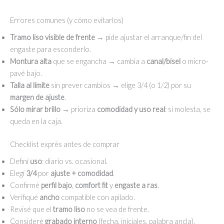
Errores comunes (y cómo evitarlos)
Tramo liso visible de frente
→ pide ajustar el arranque/fin del
engaste para esconderlo.
Montura alta
que se engancha → cambia a
canal/bisel
o micro-
pavé bajo.
Talla al límite
sin prever cambios → elige 3/4 (o 1/2) por su
margen de ajuste
.
Sólo mirar brillo
→ prioriza
comodidad y uso real
: si molesta, se
queda en la caja.
Checklist exprés antes de comprar
Definí
uso
: diario vs. ocasional.
Elegí
3/4
por
ajuste + comodidad
.
Confirmé
perfil bajo
,
comfort fit
y
engaste a ras
.
Verifiqué
ancho
compatible con apilado.
Revisé que el
tramo liso
no se vea de frente.
Consideré
grabado interno
(fecha, iniciales, palabra ancla).