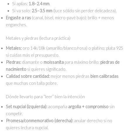
Si apilas:
1.8–2.4 mm
.
Si va solo:
2.5–3.5 mm
(luce sólido sin perder delicadeza).
Engaste a ras
(canal, bisel, micro-pavé bajo): brillo + menos
enganches.
Metales y piedras (lectura práctica)
Metales:
oro 14k/18k (amarillo/blanco/rosa) o platino; plata 925
si cuidas más el presupuesto.
Piedras:
diamante o
moissanita
para máximo brillo;
piedras de
nacimiento
si quieres significado.
Calidad sobre cantidad:
mejor menos piedras
bien calibradas
que muchas con talla pobre.
Dónde llevarlo para “leer” bien la intención
Set nupcial (izquierda):
acompaña
argolla + compromiso
sin
competir.
Promesa/conmemorativo (derecha):
anular derecho si no
quieres lectura nupcial.