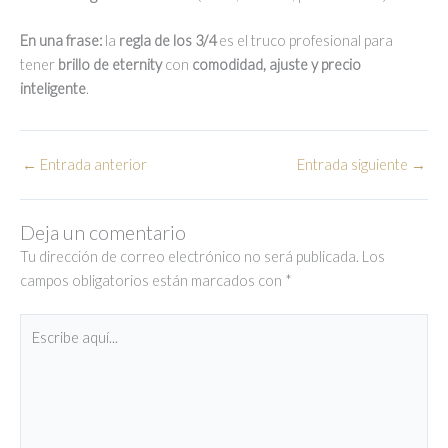
En una frase:
la
regla de los 3/4
es el truco profesional para
tener
brillo de eternity
con
comodidad, ajuste y precio
inteligente
.
←
Entrada anterior
Entrada siguiente
→
Deja un comentario
Tu dirección de correo electrónico no será publicada.
Los
campos obligatorios están marcados con
*
Escribe
aquí...