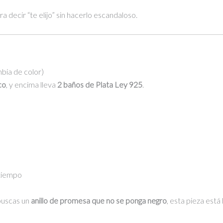
 decir “te elijo” sin hacerlo escandaloso.
bia de color)
co
, y encima lleva
2 baños de Plata Ley 925
.
 tiempo
buscas un
anillo de promesa que no se ponga negro
, esta pieza está