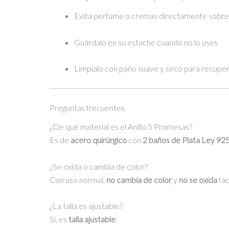
Evita perfume o cremas directamente sobre e
Guárdalo en su estuche cuando no lo uses
Límpialo con paño suave y seco para recupera
Preguntas frecuentes
¿De qué material es el Anillo 5 Promesas?
Es de
acero quirúrgico
con
2 baños de Plata Ley 92
¿Se oxida o cambia de color?
Con uso normal,
no cambia de color
y
no se oxida
fác
¿La talla es ajustable?
Sí, es
talla ajustable
.