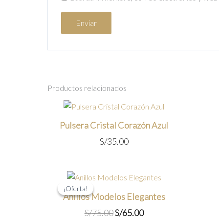
Productos relacionados
Pulsera Cristal Corazón Azul
S/
35.00
¡Oferta!
¡Oferta!
Anillos Modelos Elegantes
El
El
S/
75.00
S/
65.00