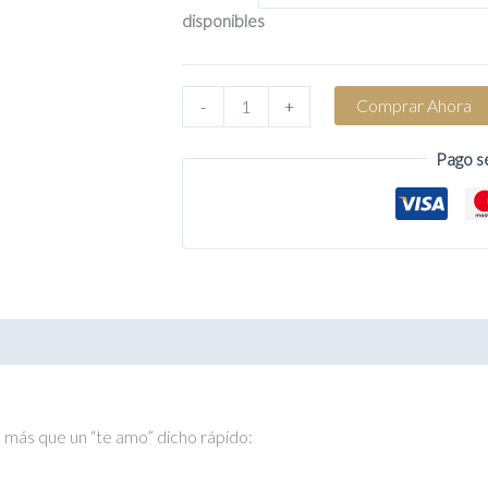
disponibles
Anillo
Comprar Ahora
-
+
5
Promesas
Pago s
cantidad
 (0)
 más que un “te amo” dicho rápido: