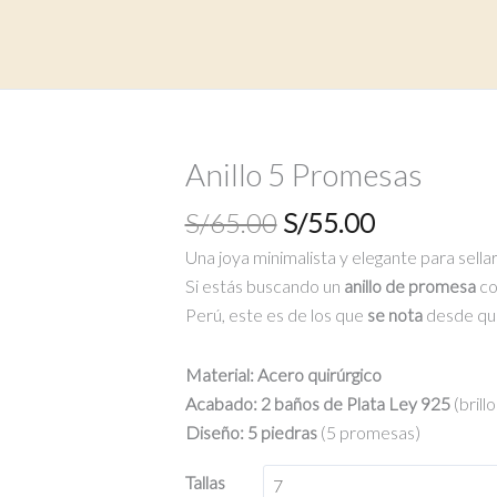
Anillo 5 Promesas
El
El
S/
65.00
S/
55.00
precio
precio
Una joya minimalista y elegante para sella
original
actual
Si estás buscando un
anillo de promesa
co
era:
es:
Perú, este es de los que
se nota
desde que
S/65.00.
S/55.00.
Material:
Acero quirúrgico
Acabado:
2 baños de Plata Ley 925
(brill
Diseño:
5 piedras
(5 promesas)
Tallas