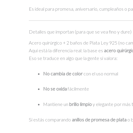
Es ideal para promesa, aniversario, cumpleaños o para
Detalles que importan (para que se vea fino y dure)
Acero quirúrgico + 2 baños de Plata Ley 925 (no cam
Aquí está la diferencia real: la base es
acero quirúrgi
Eso se traduce en algo que la gente sí valora:
No cambia de color
con el uso normal
No se oxida
fácilmente
Mantiene un
brillo limpio
y elegante por más
Si estás comparando
anillos de promesa de plata
o 