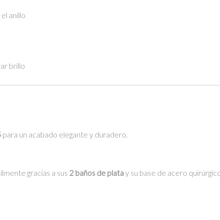
l anillo
r brillo
5
para un acabado elegante y duradero.
ilmente gracias a sus
2 baños de plata
y su base de acero quirúrgico