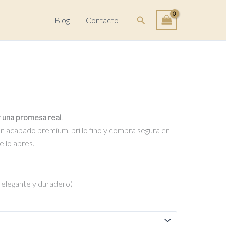
original
actual
Buscar
Blog
Contacto
era:
es:
S/65.00.
S/55.00.
r
una promesa real
.
n acabado premium, brillo fino y compra segura en
 lo abres.
o elegante y duradero)