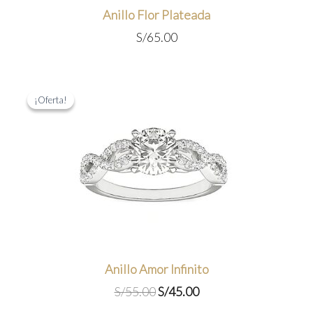
Anillo Flor Plateada
S/
65.00
¡Oferta!
¡Oferta!
Anillo Amor Infinito
El
El
S/
55.00
S/
45.00
precio
precio