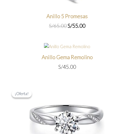
Anillo 5 Promesas
El
El
S/
65.00
S/
55.00
precio
precio
original
actual
era:
es:
S/65.00.
S/55.00.
Anillo Gema Remolino
S/
45.00
¡Oferta!
¡Oferta!