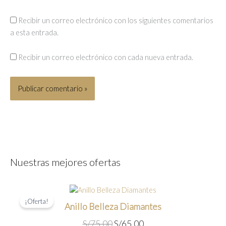
Recibir un correo electrónico con los siguientes comentarios
a esta entrada.
Recibir un correo electrónico con cada nueva entrada.
Nuestras mejores ofertas
¡Oferta!
Anillo Belleza Diamantes
E
E
S/
75.00
S/
65.00