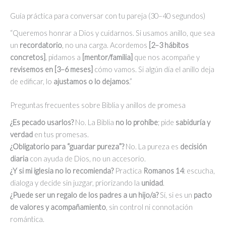
Guía práctica para conversar con tu pareja (30–40 segundos)
“Queremos honrar a Dios y cuidarnos. Si usamos anillo, que sea
un
recordatorio
, no una carga. Acordemos
[2–3 hábitos
concretos]
, pidamos a
[mentor/familia]
que nos acompañe y
revisemos en [3–6 meses]
cómo vamos. Si algún día el anillo deja
de edificar, lo
ajustamos o lo dejamos
.”
Preguntas frecuentes sobre Biblia y anillos de promesa
¿Es pecado usarlos?
No. La Biblia
no lo prohíbe
; pide
sabiduría y
verdad
en tus promesas.
¿Obligatorio para “guardar pureza”?
No. La pureza es
decisión
diaria
con ayuda de Dios, no un accesorio.
¿Y si mi iglesia no lo recomienda?
Practica
Romanos 14
: escucha,
dialoga y decide sin juzgar, priorizando la
unidad
.
¿Puede ser un regalo de los padres a un hijo/a?
Sí, si es un
pacto
de valores y acompañamiento
, sin control ni connotación
romántica.