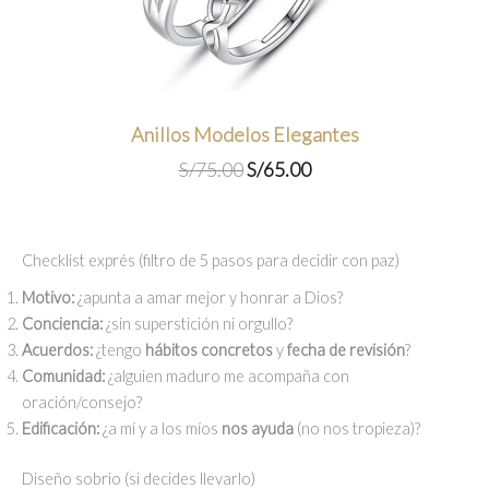
Anillos Modelos Elegantes
El
El
S/
75.00
S/
65.00
precio
precio
original
actual
era:
es:
Checklist exprés (filtro de 5 pasos para decidir con paz)
S/75.00.
S/65.00.
Motivo:
¿apunta a amar mejor y honrar a Dios?
Conciencia:
¿sin superstición ni orgullo?
Acuerdos:
¿tengo
hábitos concretos
y
fecha de revisión
?
Comunidad:
¿alguien maduro me acompaña con
oración/consejo?
Edificación:
¿a mí y a los míos
nos ayuda
(no nos tropieza)?
Diseño sobrio (si decides llevarlo)