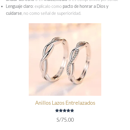
Lenguaje claro
: explícalo como
pacto de honrar a Dios y
cuidarse
, no como señal de superioridad.
Anillos Lazos Entrelazados
Valorado
S/
75.00
con
5.00
de 5