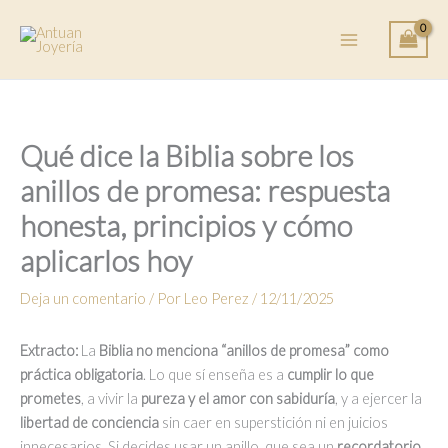
Ir
al
contenido
Qué dice la Biblia sobre los
anillos de promesa: respuesta
honesta, principios y cómo
aplicarlos hoy
Deja un comentario
/ Por
Leo Perez
/
12/11/2025
Extracto:
La
Biblia no menciona “anillos de promesa” como
práctica obligatoria
. Lo que sí enseña es a
cumplir lo que
prometes
, a vivir la
pureza y el amor con sabiduría
, y a ejercer la
libertad de conciencia
sin caer en superstición ni en juicios
innecesarios. Si decides usar un anillo, que sea un
recordatorio