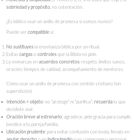
sobriedad y propósito
, no ostentación.
¿Es bíblico usar un anillo de promesa si somos novios?
Puede ser
compatible
si:
No sustituyes
la enseñanza bíblica por un ritual.
Evitas
cargas
o
controles
que la Biblia no pide.
Lo enmarcas en
acuerdos concretos
: respeto, límites sanos,
oración, tiempos de calidad, acompañamiento de mentores.
Cómo usar un anillo de promesa con sentido cristiano (sin
superstición)
Intención > objeto
: no “protege” ni “purifica”;
recuerda
lo que
decidiste vivir.
Oración breve al estrenarlo
: agradece, pide gracia para cumplir,
bendice a tu pareja/familia.
Ubicación prudente
: para evitar confusión con boda, llévalo en
anular derecho
o en
índice/medio
si es compromiso personal.