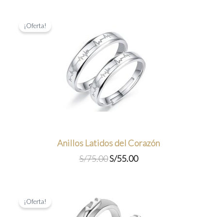
¡Oferta!
Anillos Latidos del Corazón
El
El
S/
75.00
S/
55.00
precio
precio
original
actual
era:
es:
S/75.00.
S/55.00.
¡Oferta!