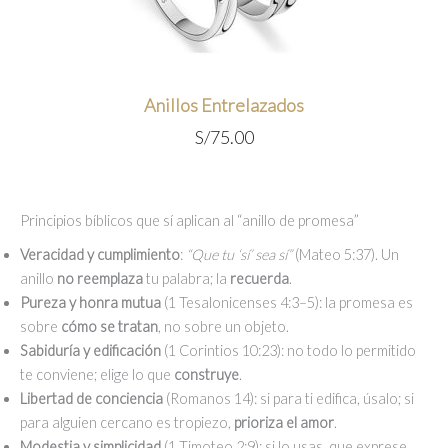
Anillos Entrelazados
S/
75.00
Principios bíblicos que sí aplican al “anillo de promesa”
Veracidad y cumplimiento
:
“Que tu ‘sí’ sea sí”
(Mateo 5:37). Un
anillo
no reemplaza
tu palabra; la
recuerda
.
Pureza y honra mutua
(1 Tesalonicenses 4:3–5): la promesa es
sobre
cómo se tratan
, no sobre un objeto.
Sabiduría y edificación
(1 Corintios 10:23): no todo lo permitido
te conviene; elige lo que
construye
.
Libertad de conciencia
(Romanos 14): si para ti edifica, úsalo; si
para alguien cercano es tropiezo,
prioriza el amor
.
Modestia y simplicidad
(1 Timoteo 2:9): si lo usas, que exprese