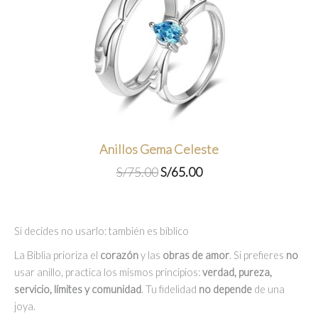
Anillos Gema Celeste
El
El
S/
75.00
S/
65.00
precio
precio
original
actual
era:
es:
Si decides no usarlo: también es bíblico
S/75.00.
S/65.00.
La Biblia prioriza el
corazón
y las
obras de amor
. Si prefieres
no
usar anillo, practica los mismos principios:
verdad, pureza,
servicio, límites y comunidad
. Tu fidelidad
no depende
de una
joya.