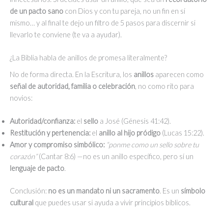
de un pacto sano
con Dios y con tu pareja, no un fin en sí
mismo… y al final te dejo un filtro de 5 pasos para discernir si
llevarlo te conviene (te va a ayudar).
¿La Biblia habla de anillos de promesa literalmente?
No de forma directa. En la Escritura, los
anillos
aparecen como
señal de autoridad, familia o celebración
, no como rito para
novios:
Autoridad/confianza:
el
sello
a José (Génesis 41:42).
Restitución y pertenencia:
el
anillo al hijo pródigo
(Lucas 15:22).
Amor y compromiso simbólico:
“ponme como un sello sobre tu
corazón”
(Cantar 8:6) —no es un anillo específico, pero sí un
lenguaje de pacto
.
Conclusión:
no es un mandato ni un sacramento
. Es un
símbolo
cultural
que puedes usar si ayuda a vivir principios bíblicos.