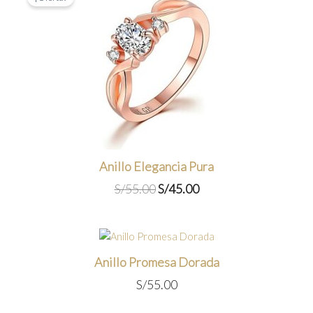
Anillo Elegancia Pura
El
El
S/
55.00
S/
45.00
precio
precio
original
actual
era:
es:
S/55.00.
S/45.00.
Anillo Promesa Dorada
S/
55.00