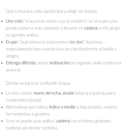
Qué comunica cada opción (para elegir sin dudas)
Uno solo:
“el acuerdo existe y yo lo visibilizo”; la otra persona
puede sumarse más adelante o llevarlo en
cadena
si el trabajo
no permite anillos.
En par:
“la promesa la sostenemos
los dos
”; funciona
especialmente bien cuando buscan claridad frente a familia y
amigos.
Entrega diferida:
añade
motivación
(el segundo anillo celebra el
avance).
Dónde va para no confundir etapas
Lo más común:
mano derecha, anular
(deja la izquierda para
compromiso/boda).
Alternativas por rutina:
índice o medio
si hay teclado, volante,
herramientas o guantes.
Si no se puede usar anillos:
cadena
con el mismo grabado
(símbolo sin perder sentido).