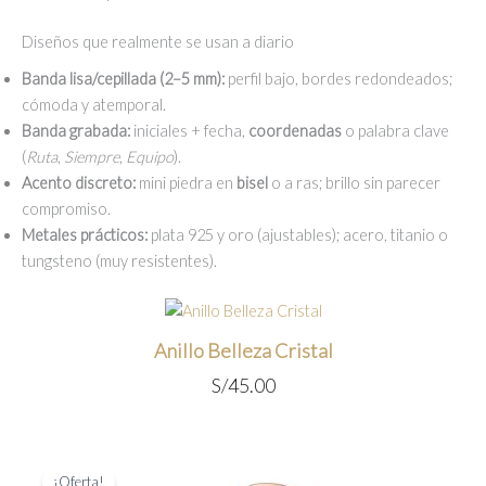
Diseños que realmente se usan a diario
Banda lisa/cepillada (2–5 mm):
perfil bajo, bordes redondeados;
cómoda y atemporal.
Banda grabada:
iniciales + fecha,
coordenadas
o palabra clave
(
Ruta
,
Siempre
,
Equipo
).
Acento discreto:
mini piedra en
bisel
o a ras; brillo sin parecer
compromiso.
Metales prácticos:
plata 925 y oro (ajustables); acero, titanio o
tungsteno (muy resistentes).
Anillo Belleza Cristal
S/
45.00
¡Oferta!