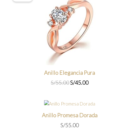
Anillo Elegancia Pura
El
El
S/
55.00
S/
45.00
precio
precio
original
actual
era:
es:
S/55.00.
S/45.00.
Anillo Promesa Dorada
S/
55.00