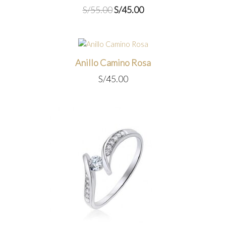
El
El
S/
55.00
S/
45.00
precio
precio
original
actual
era:
es:
S/55.00.
S/45.00.
Anillo Camino Rosa
S/
45.00