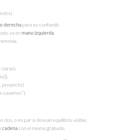
era:
es:
redos)
S/75.00.
S/65.00.
o derecha
para no confundir.
oda; va en
mano izquierda
.
eremonia.
 claras).
o]).
, proyecto).
os casamos”).
s dos, o en par si desean equilibrio visible.
n
cadena
con el mismo grabado.