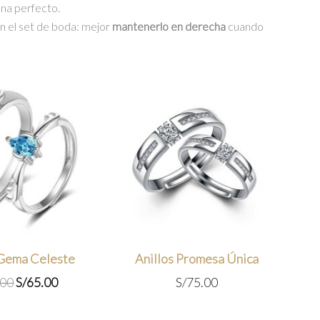
na perfecto.
con el set de boda: mejor
mantenerlo en derecha
cuando
 Gema Celeste
Anillos Promesa Única
El
El
.00
S/
65.00
S/
75.00
precio
precio
original
actual