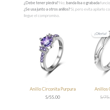
¿Debe tener piedra?
No;
banda lisa o grabada
funcio
¿Se usa junto a otros anillos?
Sí, pero evita apilarlo 
llegue el compromiso.
¡Oferta!
Anillo Circonita Purpura
Anillos
S/
55.00
S/
75