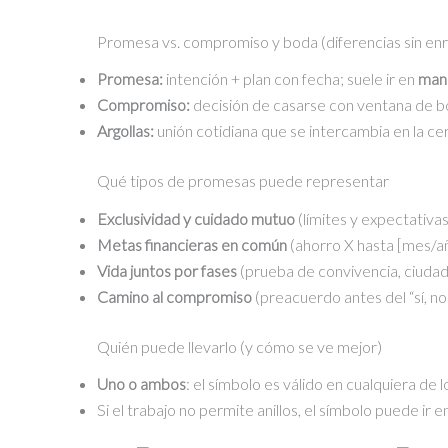
Promesa vs. compromiso y boda (diferencias sin en
Promesa:
intención + plan con fecha; suele ir en
man
Compromiso:
decisión de casarse con ventana de b
Argollas:
unión cotidiana que se intercambia en la c
Qué tipos de promesas puede representar
Exclusividad y cuidado mutuo
(límites y expectativas
Metas financieras en común
(ahorro X hasta [mes/añ
Vida juntos por fases
(prueba de convivencia, ciudad
Camino al compromiso
(preacuerdo antes del “sí, n
Quién puede llevarlo (y cómo se ve mejor)
Uno o ambos
: el símbolo es válido en cualquiera de lo
Si el trabajo no permite anillos, el símbolo puede ir e