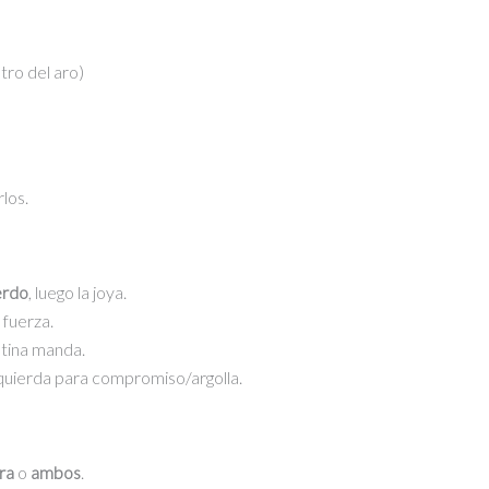
tro del aro)
los.
erdo
, luego la joya.
 fuerza.
rutina manda.
uierda para compromiso/argolla.
ra
o
ambos
.