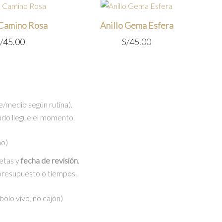
 Camino Rosa
Anillo Gema Esfera
/
45.00
S/
45.00
e/medio según rutina).
do llegue el momento.
no)
metas y
fecha de revisión
.
 presupuesto o tiempos.
bolo vivo, no cajón)