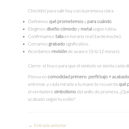
Checklist para salir hoy con la promesa clara
Definimos
qué prometemos
y
para cuándo
.
Elegimos
diseño cómodo
y
metal
según rutina.
Confirmamos
talla
en horario real (tarde/noche).
Cerramos
grabado
significativo.
Acordamos
revisión
de avance (3/6/12 meses).
Cierre: el truco para que el símbolo se sienta cada d
Piensa en
comodidad primero
:
perfil bajo + acabado
entrenar, y cada mirada a tu mano te recuerda
qué 
el verdadero
simbolismo
del anillo de promesa. ¿Qu
acabado según tu estilo?
←
Entrada anterior