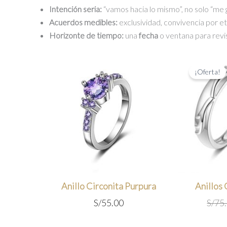
Intención seria:
“vamos hacia lo mismo”, no solo “me 
Acuerdos medibles:
exclusividad, convivencia por e
Horizonte de tiempo:
una
fecha
o ventana para revi
¡Oferta!
Anillo Circonita Purpura
Anillos
S/
55.00
S/
75