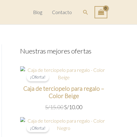
Buscar
Blog
Contacto
Nuestras mejores ofertas
¡Oferta!
Caja de terciopelo para regalo –
Color Beige
E
E
S/
15.00
S/
10.00
l
l
p
p
r
r
¡Oferta!
e
e