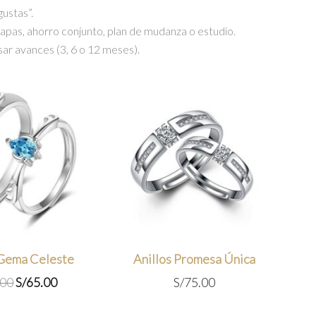
gustas”.
tapas, ahorro conjunto, plan de mudanza o estudio.
sar avances (3, 6 o 12 meses).
 Gema Celeste
Anillos Promesa Única
El
El
.00
S/
65.00
S/
75.00
precio
precio
original
actual