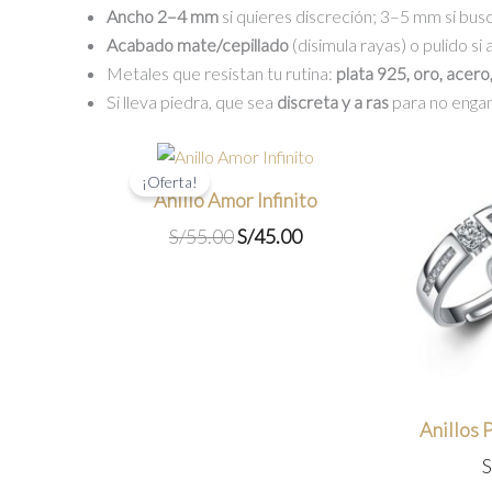
Ancho 2–4 mm
si quieres discreción; 3–5 mm si bus
Acabado mate/cepillado
(disimula rayas) o pulido si a
Metales que resistan tu rutina:
plata 925, oro, acero
Si lleva piedra, que sea
discreta y a ras
para no enga
¡Oferta!
Anillo Amor Infinito
El
El
S/
55.00
S/
45.00
precio
precio
original
actual
era:
es:
S/55.00.
S/45.00.
Anillos
S