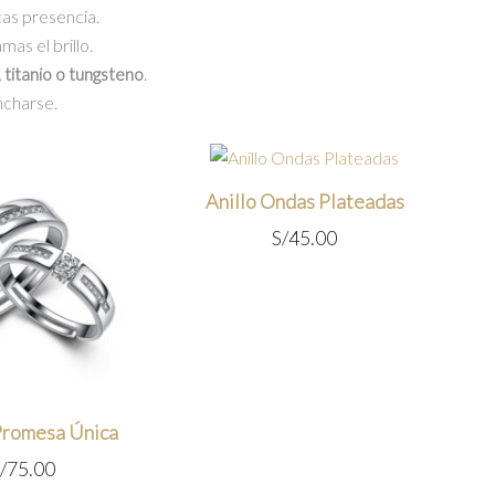
cas presencia.
mas el brillo.
, titanio o tungsteno
.
ncharse.
Anillo Ondas Plateadas
S/
45.00
 Promesa Única
/
75.00