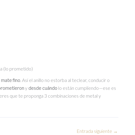
era:
es:
S/75.00.
S/65.00.
ía (lo prometido)
 mate fino
. Así el anillo no estorba al teclear, conducir o
prometieron
y
desde cuándo
lo están cumpliendo—ese es
ieres que te proponga 3 combinaciones de metal y
Entrada siguiente
→