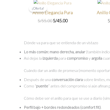
¡Oferta!
Anillo Elegancia Pura
Anillo
El
El
S/
55.00
S/
45.00
S
precio
precio
original
actual
era:
es:
Dónde va para que se entienda de un vistazo
S/55.00.
S/45.00.
Lo más común:
mano derecha, anular
(también índic
Así dejas la
izquierda
para
compromiso
y
argolla
cuan
Cuándo dar un anillo de promesa (momento oportu
Después de una
conversación clara
sobre límites, 
Como “
puente
” antes del compromiso si aún afinan
Cómo debe ser el anillo para que se use a diario (sím
Perfil bajo + bordes redondeados (comfort fit)
.