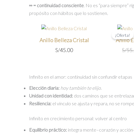
∞ = continuidad consciente
. No es “para siempre” rí
propósito con hábitos que lo sostienen.
¡Oferta!
Anillo Belleza Cristal
Anillo 
S/
45.00
S/
55
Infinito en el amor: continuidad sin confundir etapas
Elección diaria:
hoy también te elijo
.
Unidad con identidad:
dos caminos que se entrelazan
Resiliencia:
el vínculo se ajusta y repara, no se rompe
Infinito en crecimiento personal: volver al centro
Equilibrio práctico:
integra mente–corazón y acción