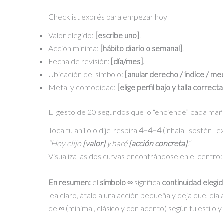
Checklist exprés para empezar hoy
Valor elegido:
[escribe uno]
.
Acción mínima:
[hábito diario o semanal]
.
Fecha de revisión:
[día/mes]
.
Ubicación del símbolo:
[anular derecho / índice / med
Metal y comodidad:
[elige perfil bajo y talla correcta
El gesto de 20 segundos que lo “enciende” cada ma
Toca tu anillo o dije, respira
4–4–4
(inhala–sostén–exh
“Hoy elijo
[valor]
y haré
[acción concreta]
.”
Visualiza las dos curvas encontrándose en el centro:
En resumen:
el
símbolo ∞
significa
continuidad elegida
lea claro, átalo a una acción pequeña y deja que, día 
de ∞ (minimal, clásico y con acento) según tu estilo y