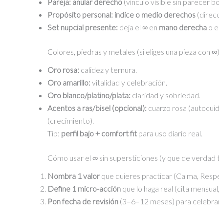
Pareja:
anular derecho
(vínculo visible sin parecer b
Propósito personal:
índice o medio derechos
(direcc
Set nupcial presente:
deja el ∞ en
mano derecha
o 
Colores, piedras y metales (si eliges una pieza con ∞
Oro rosa:
calidez y ternura.
Oro amarillo:
vitalidad y celebración.
Oro blanco/platino/plata:
claridad y sobriedad.
Acentos a ras/bisel (opcional):
cuarzo rosa (autocuida
(crecimiento).
Tip:
perfil bajo + comfort fit
para uso diario real.
Cómo usar el ∞ sin supersticiones (y que de verdad t
Nombra 1 valor
que quieres practicar (Calma, Respe
Define 1 micro-acción
que lo haga real (cita mensual,
Pon fecha de revisión
(3–6–12 meses) para celebrar 