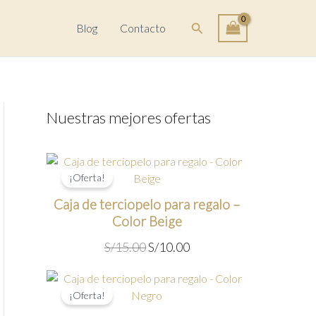
Buscar
Blog
Contacto
Nuestras mejores ofertas
¡Oferta!
Caja de terciopelo para regalo –
Color Beige
E
E
S/
15.00
S/
10.00
l
l
p
p
r
r
¡Oferta!
e
e