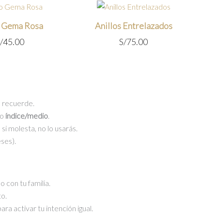
o Gema Rosa
Anillos Entrelazados
/
45.00
S/
75.00
 recuerde.
o
índice/medio
.
; si molesta, no lo usarás.
ses).
 con tu familia.
o.
para activar tu intención igual.