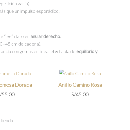
petición vacía).
más que un impulso esporádico.
e “lee” claro en
anular derecho
.
(40–45 cm de cadena).
ancia con gemas en línea; el ∞ habla de
equilibrio y
romesa Dorada
Anillo Camino Rosa
/
55.00
S/
45.00
ntienda