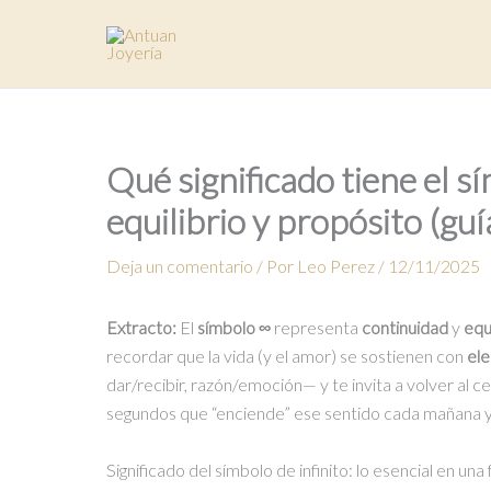
Ir
al
contenido
Qué significado tiene el s
equilibrio y propósito (guí
Deja un comentario
/ Por
Leo Perez
/
12/11/2025
Extracto:
El
símbolo ∞
representa
continuidad
y
equi
recordar que la vida (y el amor) se sostienen con
ele
dar/recibir, razón/emoción— y te invita a volver al
segundos que “enciende” ese sentido cada mañana y cas
Significado del símbolo de infinito: lo esencial en una