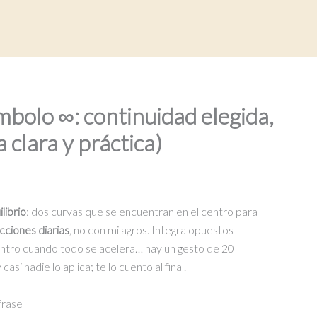
ímbolo ∞: continuidad elegida,
a clara y práctica)
librio
: dos curvas que se encuentran en el centro para
cciones diarias
, no con milagros. Integra opuestos —
 centro cuando todo se acelera… hay un gesto de 20
i nadie lo aplica; te lo cuento al final.
 frase