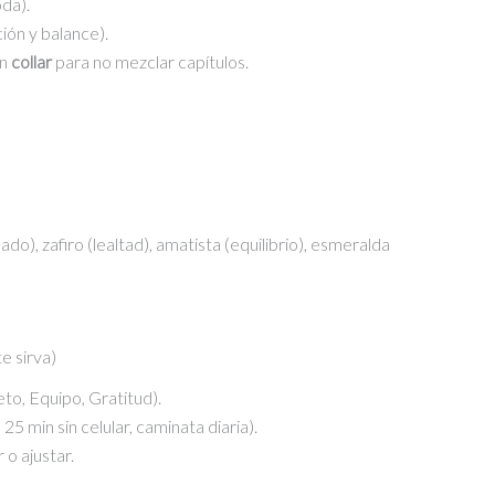
oda).
ión y balance).
en
collar
para no mezclar capítulos.
)
do), zafiro (lealtad), amatista (equilibrio), esmeralda
e sirva)
to, Equipo, Gratitud).
 25 min sin celular, caminata diaria).
o ajustar.