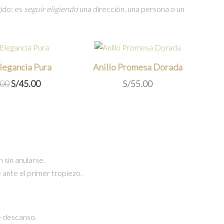
gido; es
seguir eligiendo
una dirección, una persona o un
Elegancia Pura
Anillo Promesa Dorada
El
El
.00
S/
45.00
S/
55.00
precio
precio
original
actual
era:
es:
S/55.00.
S/45.00.
 sin anularse.
 ante el primer tropiezo.
–descanso.