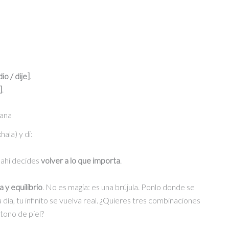
io / dije]
.
]
.
ñana
ala) y di:
 ahí decides
volver a lo que importa
.
 y equilibrio
. No es magia: es una brújula. Ponlo donde se
a día, tu infinito se vuelva real. ¿Quieres tres combinaciones
 tono de piel?