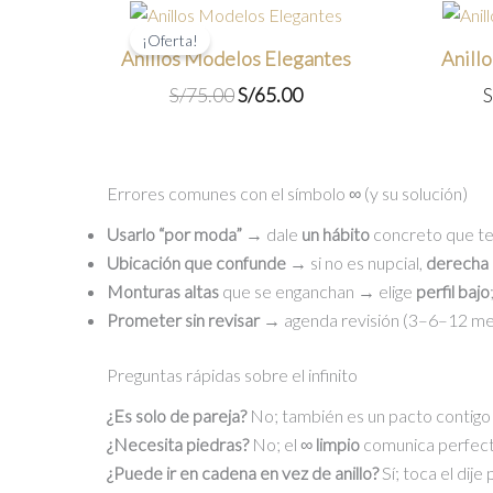
¡Oferta!
Anillos Modelos Elegantes
Anill
El
El
S/
75.00
S/
65.00
S
precio
precio
original
actual
era:
es:
Errores comunes con el símbolo ∞ (y su solución)
S/75.00.
S/65.00.
Usarlo “por moda”
→ dale
un hábito
concreto que te
Ubicación que confunde
→ si no es nupcial,
derecha
Monturas altas
que se enganchan → elige
perfil bajo
Prometer sin revisar
→ agenda revisión (3–6–12 me
Preguntas rápidas sobre el infinito
¿Es solo de pareja?
No; también es un pacto contigo o
¿Necesita piedras?
No; el ∞
limpio
comunica perfect
¿Puede ir en cadena en vez de anillo?
Sí; toca el dije 