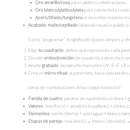
Oro amarillo/rosa
para calidez y celebraciones.
Oro blanco/platino/plata
para sobriedad y contra
Acero/titanio/tungsteno
si necesitas máxima resi
Acabado
:
mate/cepillado
(disimula rayas) o pulido si
Cómo “programar” el significado (pasos simples y ef
Elige
tu cuadrante
: define qué representa cada piedr
Decide
orden/posición
(de izquierda a derecha o sen
Añade
grabado
: iniciales/fecha/rumbo (
N–S–E–O
) 
Crea un
micro-ritual
: al ponértelo, toca cada piedra
Ideas de combinaciones listas (según intención)
Familia de cuatro
: piedras de nacimiento en línea + g
Valores
: ónix (foco) + amatista (equilibrio) + citrino
Elementos
: verde (tierra) + azul (agua) + blanco (ai
Etapas de pareja
: rosa (inicio) → blanco (decisión)