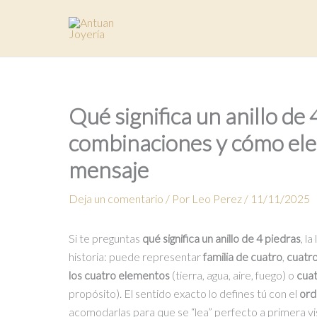
Ir
al
contenido
Qué significa un anillo de
combinaciones y cómo elegi
mensaje
Deja un comentario
/ Por
Leo Perez
/
11/11/2025
Si te preguntas
qué significa un anillo de 4 piedras
, l
historia: puede representar
familia de cuatro
,
cuatr
los cuatro elementos
(tierra, agua, aire, fuego) o
cuat
propósito). El sentido exacto lo defines tú con el
ord
acomodarlas para que se “lea” perfecto a primera vist