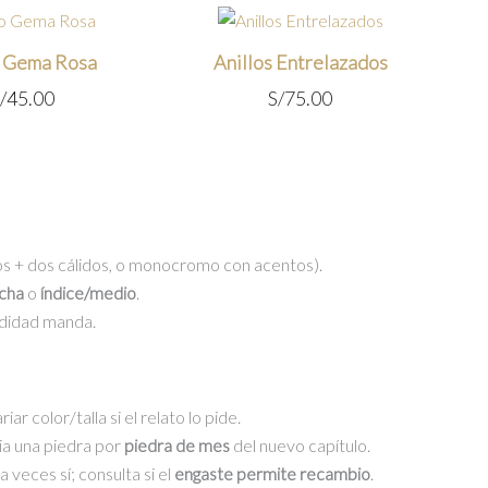
o Gema Rosa
Anillos Entrelazados
/
45.00
S/
75.00
os + dos cálidos, o monocromo con acentos).
cha
o
índice/medio
.
didad manda.
ar color/talla si el relato lo pide.
ia una piedra por
piedra de mes
del nuevo capítulo.
a veces sí; consulta si el
engaste permite recambio
.