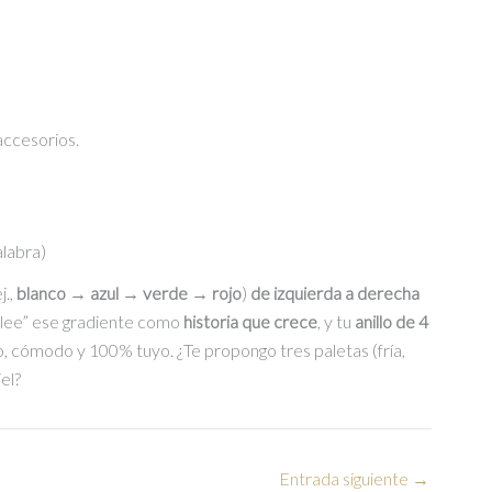
ccesorios.
alabra)
j.,
blanco → azul → verde → rojo
)
de izquierda a derecha
o “lee” ese gradiente como
historia que crece
, y tu
anillo de 4
o, cómodo y 100% tuyo. ¿Te propongo tres paletas (fría,
el?
Entrada siguiente
→