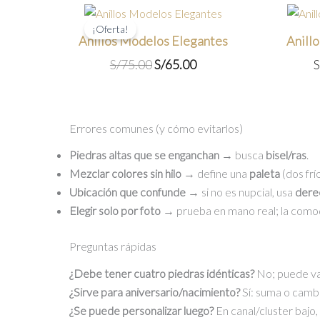
¡Oferta!
Anillos Modelos Elegantes
Anill
El
El
S/
75.00
S/
65.00
S
precio
precio
original
actual
era:
es:
Errores comunes (y cómo evitarlos)
S/75.00.
S/65.00.
Piedras altas que se enganchan
→ busca
bisel/ras
.
Mezclar colores sin hilo
→ define una
paleta
(dos frí
Ubicación que confunde
→ si no es nupcial, usa
dere
Elegir solo por foto
→ prueba en mano real; la como
Preguntas rápidas
¿Debe tener cuatro piedras idénticas?
No; puede vari
¿Sirve para aniversario/nacimiento?
Sí: suma o camb
¿Se puede personalizar luego?
En canal/cluster bajo, 