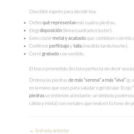
Checklist exprés para decidir hoy
Definí
qué representan
mis cuatro piedras.
Elegí
disposición
(línea/cuadrado/cluster).
Seleccioné
metal y acabado
que combinen con mis a
Confirmé
perfil bajo
y
talla
(medida tarde/noche).
Cerré
grabado
con sentido.
El truco prometido (lectura perfecta sin decir una p
Ordena las piedras
de más “serena” a más “viva”
(p. e
en la mano que uses para saludar o gesticular. El oj
piedras
se entiende al instante: un símbolo poderos
cálida y mixta) con metales que realcen tu tono de pi
←
Entrada anterior