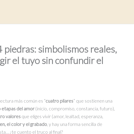
 4 piedras: simbolismos reales,
r el tuyo sin confundir el
a lectura más común es “
cuatro pilares
” que sostienen una
o etapas del amor
(inicio, compromiso, constancia, futuro),
ro valores
que eliges vivir (amor, lealtad, esperanza,
en, el color y el grabado
, y hay una forma sencilla de
a… ¿te cuento el truco al final?