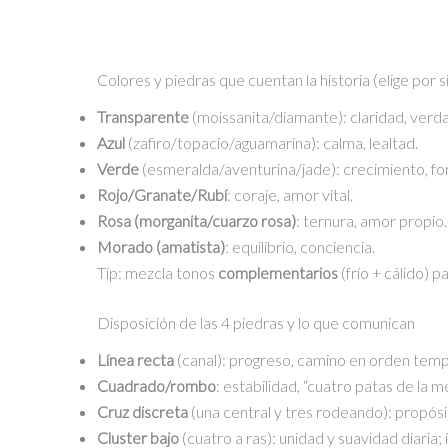
Colores y piedras que cuentan la historia (elige por
Transparente
(moissanita/diamante): claridad, verd
Azul
(zafiro/topacio/aguamarina): calma, lealtad.
Verde
(esmeralda/aventurina/jade): crecimiento, fo
Rojo/Granate/Rubí
: coraje, amor vital.
Rosa (morganita/cuarzo rosa)
: ternura, amor propio.
Morado (amatista)
: equilibrio, conciencia.
Tip: mezcla tonos
complementarios
(frío + cálido) 
Disposición de las 4 piedras y lo que comunican
Línea recta
(canal): progreso, camino en orden temp
Cuadrado/rombo
: estabilidad, “cuatro patas de la m
Cruz discreta
(una central y tres rodeando): propósit
Cluster bajo
(cuatro a ras): unidad y suavidad diaria;