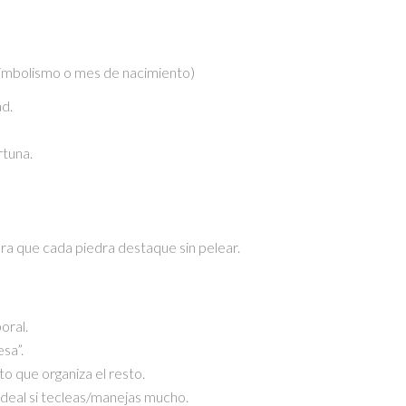
precio
precio
original
actual
era:
es:
 simbolismo o mes de nacimiento)
S/55.00.
S/45.00.
ad.
rtuna.
para que cada piedra destaque sin pelear.
oral.
esa”.
o que organiza el resto.
 ideal si tecleas/manejas mucho.