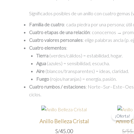
Significados posibles de un anillo con cuatro gemas (
Familia de cuatro
: cada piedra por una persona; útil
Cuatro etapas de una relación
: conocernos → prom
Cuatro valores personales
: elige palabras ancla (p. ej
Cuatro elementos
:
Tierra
(verdes/cálidos) = estabilidad, hogar.
Agua
(azules) = sensibilidad, escucha.
Aire
(blancos/transparentes) = ideas, claridad.
Fuego
(rojos/naranjas) = energía, pasión.
Cuatro rumbos / estaciones
: Norte–Sur–Este–Oest
ciclos.
¡Oferta!
Anillo Belleza Cristal
Anillo 
S/
45.00
S/
55