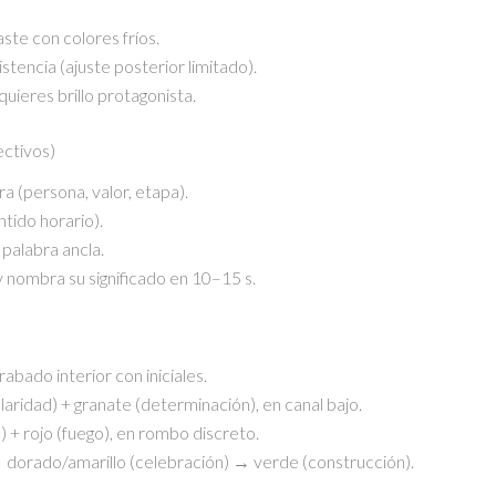
ste con colores fríos.
stencia (ajuste posterior limitado).
 quieres brillo protagonista.
ectivos)
a (persona, valor, etapa).
tido horario).
o palabra ancla.
 y nombra su significado en 10–15 s.
rabado interior con iniciales.
 (claridad) + granate (determinación), en canal bajo.
re) + rojo (fuego), en rombo discreto.
 → dorado/amarillo (celebración) → verde (construcción).