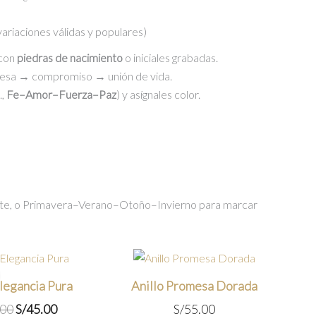
variaciones válidas y populares)
 con
piedras de nacimiento
o iniciales grabadas.
esa → compromiso → unión de vida.
.,
Fe–Amor–Fuerza–Paz
) y asígnales color.
e, o Primavera–Verano–Otoño–Invierno para marcar
Elegancia Pura
Anillo Promesa Dorada
El
El
.00
S/
45.00
S/
55.00