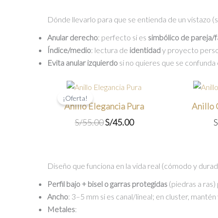
Dónde llevarlo para que se entienda de un vistazo (s
Anular derecho
: perfecto si es
simbólico de pareja/f
Índice/medio
: lectura de
identidad
y proyecto perso
Evita anular izquierdo
si no quieres que se confund
¡Oferta!
Anillo Elegancia Pura
Anillo
El
El
S/
55.00
S/
45.00
S
precio
precio
original
actual
era:
es:
Diseño que funciona en la vida real (cómodo y dura
S/55.00.
S/45.00.
Perfil bajo + bisel o garras protegidas
(piedras a ras)
Ancho
: 3–5 mm si es canal/lineal; en cluster, manté
Metales
: