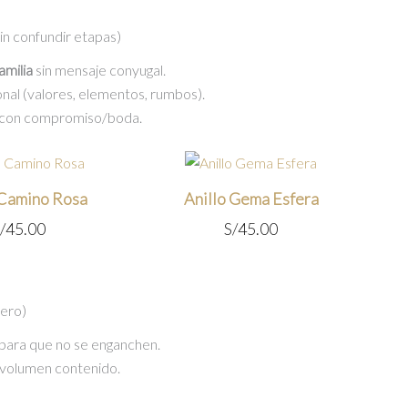
in confundir etapas)
amilia
sin mensaje conyugal.
nal (valores, elementos, rumbos).
a con compromiso/boda.
 Camino Rosa
Anillo Gema Esfera
/
45.00
S/
45.00
dero)
 para que no se enganchen.
n volumen contenido.