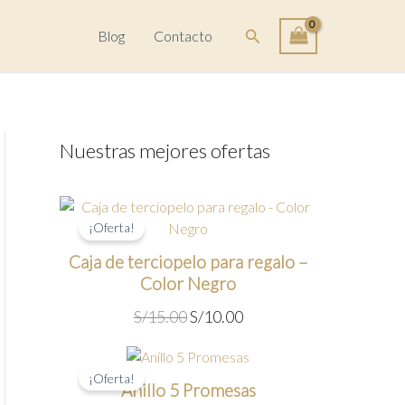
Buscar
Blog
Contacto
Nuestras mejores ofertas
¡Oferta!
Caja de terciopelo para regalo –
Color Negro
E
E
S/
15.00
S/
10.00
l
l
p
p
r
r
¡Oferta!
Anillo 5 Promesas
e
e