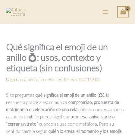
Ir
al
contenido
Qué significa el emoji de un
anillo 💍: usos, contexto y
etiqueta (sin confusiones)
Deja un comentario
/ Por
Leo Perez
/
10/11/2025
Si te preguntas
qué significa el emoji de un anillo (💍)
, la
respuesta práctica es: comunica
compromiso, propuesta de
matrimonio o celebración de una relación
; en conversaciones
casuales también puede significar
promesa
,
aniversario
o
“
cerrar un trato
” cuando se usa como metáfora. Pero su
sentido cambia según
quién lo envía, el momento y los emojis