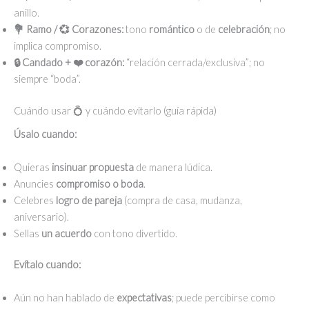
anillo.
💐 Ramo / 💞 Corazones:
tono
romántico
o de
celebración
; no
implica compromiso.
🔒 Candado + ❤️ corazón:
“relación cerrada/exclusiva”; no
siempre “boda”.
Cuándo usar 💍 y cuándo evitarlo (guía rápida)
Úsalo cuando:
Quieras
insinuar propuesta
de manera lúdica.
Anuncies
compromiso o boda
.
Celebres
logro de pareja
(compra de casa, mudanza,
aniversario).
Sellas
un acuerdo
con tono divertido.
Evítalo cuando:
Aún no han hablado de
expectativas
; puede percibirse como