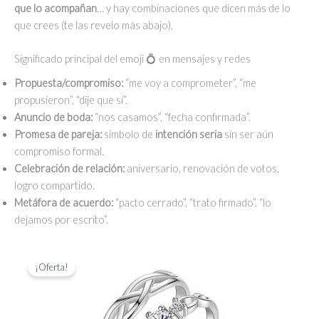
que lo acompañan
… y hay combinaciones que dicen más de lo
que crees (te las revelo más abajo).
Significado principal del emoji 💍 en mensajes y redes
Propuesta/compromiso:
“me voy a comprometer”, “me
propusieron”, “dije que sí”.
Anuncio de boda:
“nos casamos”, “fecha confirmada”.
Promesa de pareja:
símbolo de
intención seria
sin ser aún
compromiso formal.
Celebración de relación:
aniversario, renovación de votos,
logro compartido.
Metáfora de acuerdo:
“pacto cerrado”, “trato firmado”, “lo
dejamos por escrito”.
¡Oferta!