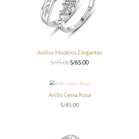
Anillos Modelos Elegantes
El
El
S/
75.00
S/
65.00
precio
precio
original
actual
era:
es:
S/75.00.
S/65.00.
Anillo Gema Rosa
S/
45.00