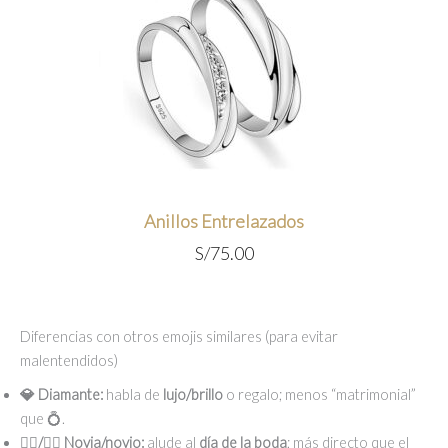
Anillos Entrelazados
S/
75.00
Diferencias con otros emojis similares (para evitar
malentendidos)
💎 Diamante:
habla de
lujo/brillo
o regalo; menos “matrimonial”
que 💍.
👰‍♀️/🤵‍♂️ Novia/novio:
alude al
día de la boda
; más directo que el