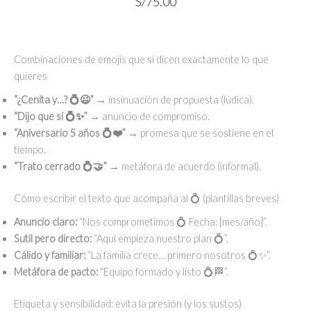
S/
75.00
Combinaciones de emojis que sí dicen exactamente lo que
quieres
“¿Cenita y…? 💍😉”
→ insinuación de propuesta (lúdica).
“Dijo que sí 💍✨”
→ anuncio de compromiso.
“Aniversario 5 años 💍❤️”
→ promesa que se sostiene en el
tiempo.
“Trato cerrado 💍🤝”
→ metáfora de acuerdo (informal).
Cómo escribir el texto que acompaña al 💍 (plantillas breves)
Anuncio claro:
“Nos comprometimos 💍 Fecha: [mes/año]”.
Sutil pero directo:
“Aquí empieza nuestro plan 💍”.
Cálido y familiar:
“La familia crece… primero nosotros 💍✨”.
Metáfora de pacto:
“Equipo formado y listo 💍🏁”.
Etiqueta y sensibilidad: evita la presión (y los sustos)