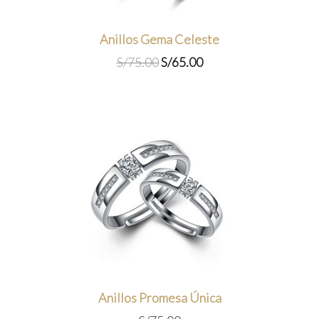
Anillos Gema Celeste
El
El
S/
75.00
S/
65.00
precio
precio
original
actual
era:
es:
S/75.00.
S/65.00.
Anillos Promesa Única