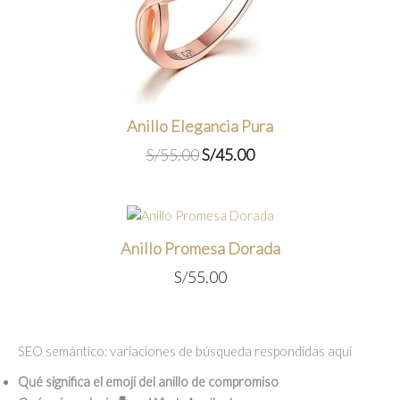
Anillo Elegancia Pura
El
El
S/
55.00
S/
45.00
precio
precio
original
actual
era:
es:
S/55.00.
S/45.00.
Anillo Promesa Dorada
S/
55.00
SEO semántico: variaciones de búsqueda respondidas aquí
Qué significa el emoji del anillo de compromiso