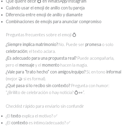
Qué quiere decir 💍 en WhatsApp/Instagram
Cuándo usar el emoji de anillo con tu pareja
Diferencia entre emoji de anillo y diamante
Combinaciones de emojis para anunciar compromiso
Preguntas frecuentes sobre el emoji 💍
¿Siempre implica matrimonio?
No. Puede ser
promesa
o solo
celebración
; el texto aclara.
¿Es adecuado para una propuesta real?
Puede acompañarla,
pero el
mensaje
y el
momento
hacen la magia.
¿Vale para “trato hecho” con amigos/equipo?
Sí, en tono
informal
(mejor 🤝 si es formal).
¿Qué pasa si lo recibo sin contexto?
Pregunta con humor:
“¿Brillito de celebración o hay noticia? 💍👀”.
Checklist rápido para enviarlo sin confundir
¿El
texto
explica el motivo? ✅
¿El
contexto
es íntimo/adecuado? ✅