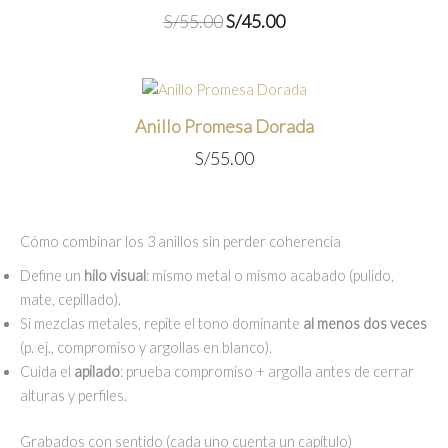
El
El
S/
55.00
S/
45.00
precio
precio
original
actual
era:
es:
S/55.00.
S/45.00.
Anillo Promesa Dorada
S/
55.00
Cómo combinar los 3 anillos sin perder coherencia
Define un
hilo visual
: mismo metal o mismo acabado (pulido,
mate, cepillado).
Si mezclas metales, repite el tono dominante
al menos dos veces
(p. ej., compromiso y argollas en blanco).
Cuida el
apilado
: prueba compromiso + argolla antes de cerrar
alturas y perfiles.
Grabados con sentido (cada uno cuenta un capítulo)