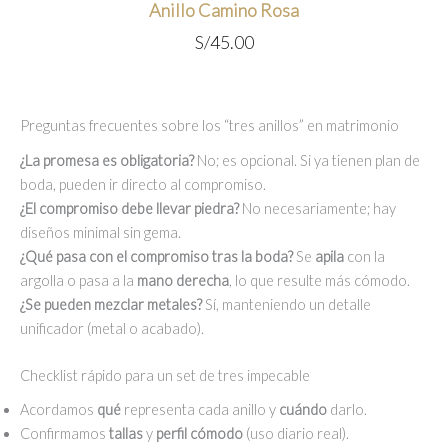
Anillo Camino Rosa
S/
45.00
Preguntas frecuentes sobre los “tres anillos” en matrimonio
¿La promesa es obligatoria?
No; es opcional. Si ya tienen plan de
boda, pueden ir directo al compromiso.
¿El compromiso debe llevar piedra?
No necesariamente; hay
diseños minimal sin gema.
¿Qué pasa con el compromiso tras la boda?
Se
apila
con la
argolla o pasa a la
mano derecha
, lo que resulte más cómodo.
¿Se pueden mezclar metales?
Sí, manteniendo un detalle
unificador (metal o acabado).
Checklist rápido para un set de tres impecable
Acordamos
qué
representa cada anillo y
cuándo
darlo.
Confirmamos
tallas
y
perfil cómodo
(uso diario real).