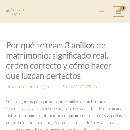
Ir
al
contenido
Por qué se usan 3 anillos de
matrimonio: significado real,
orden correcto y cómo hacer
que luzcan perfectos
Deja un comentario
/ Por
Leo Perez
/
10/11/2025
Si te preguntas
por qué se usan 3 anillos de matrimonio
, la
respuesta clara es: porque cuentan tres capítulos de una misma
historia—
promesa
(intención),
compromiso
(decisión) y
argollas
de boda
(unión cotidiana). A veces se habla de “tres anillos”
como
promesa + compromiso + argolla
, y otras como