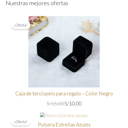
Nuestras mejores ofertas
¡Oferta!
Caja de terciopelo para regalo – Color Negro
E
E
S/
15.00
S/
10.00
l
l
p
p
¡Oferta!
r
r
Pulsera Estrellas Azules