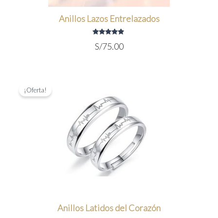
Anillos Lazos Entrelazados
Valorado
S/
75.00
con
5.00
de 5
¡Oferta!
Anillos Latidos del Corazón