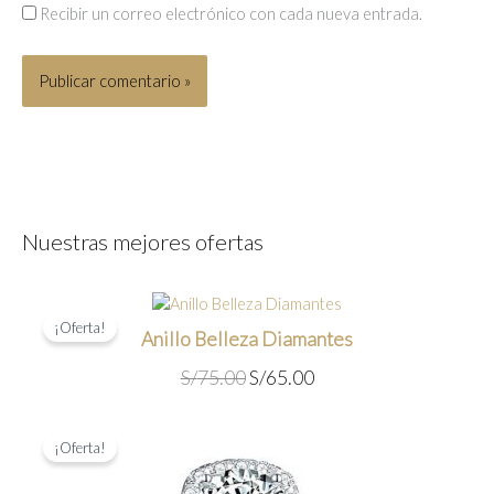
Recibir un correo electrónico con cada nueva entrada.
Nuestras mejores ofertas
¡Oferta!
Anillo Belleza Diamantes
E
E
S/
75.00
S/
65.00
l
l
p
p
¡Oferta!
r
r
e
e