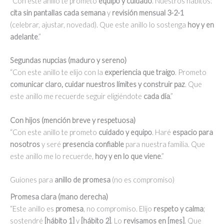
“Con este anillo te prometo
equipo y cuidado
. Nuestros hábitos:
cita sin pantallas cada semana
y
revisión mensual 3-2-1
(celebrar, ajustar, novedad). Que este anillo lo sostenga
hoy y en
adelante
.”
Segundas nupcias (maduro y sereno)
“Con este anillo te elijo con la
experiencia que traigo
. Prometo
comunicar claro, cuidar nuestros límites y construir paz
. Que
este anillo me recuerde seguir eligiéndote
cada día
.”
Con hijos (mención breve y respetuosa)
“Con este anillo te prometo
cuidado y equipo
. Haré
espacio para
nosotros
y seré
presencia confiable
para nuestra familia. Que
este anillo me lo recuerde,
hoy y en lo que viene
.”
Guiones para
anillo de promesa
(no es compromiso)
Promesa clara (mano derecha)
“Este anillo es
promesa
, no compromiso. Elijo
respeto y calma
;
sostendré
[hábito 1]
y
[hábito 2]
. Lo
revisamos en [mes]
. Que