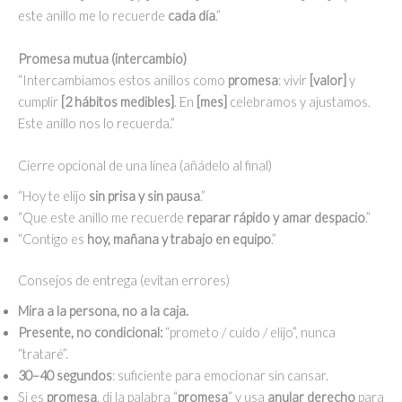
este anillo me lo recuerde
cada día
.”
Promesa mutua (intercambio)
“Intercambiamos estos anillos como
promesa
: vivir
[valor]
y
cumplir
[2 hábitos medibles]
. En
[mes]
celebramos y ajustamos.
Este anillo nos lo recuerda.”
Cierre opcional de una línea (añádelo al final)
“Hoy te elijo
sin prisa y sin pausa
.”
“Que este anillo me recuerde
reparar rápido y amar despacio
.”
“Contigo es
hoy, mañana y trabajo en equipo
.”
Consejos de entrega (evitan errores)
Mira a la persona, no a la caja.
Presente, no condicional:
“prometo / cuido / elijo”, nunca
“trataré”.
30–40 segundos
: suficiente para emocionar sin cansar.
Si es
promesa
, di la palabra “
promesa
” y usa
anular derecho
para