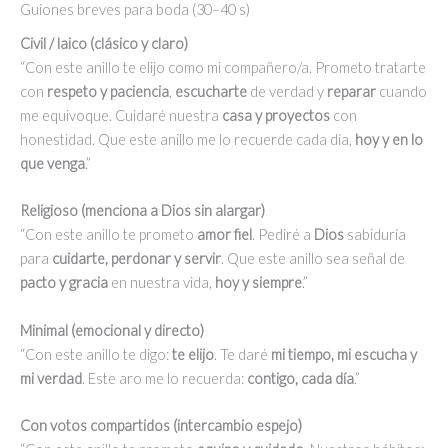
Guiones breves para boda (30–40 s)
S/75.00.
S/65.00.
Civil / laico (clásico y claro)
“Con este anillo te elijo como mi compañero/a. Prometo tratarte
con
respeto y paciencia
,
escucharte
de verdad y
reparar
cuando
me equivoque. Cuidaré nuestra
casa y proyectos
con
honestidad. Que este anillo me lo recuerde cada día,
hoy y en lo
que venga
.”
Religioso (menciona a Dios sin alargar)
“Con este anillo te prometo
amor fiel
. Pediré a
Dios
sabiduría
para
cuidarte, perdonar y servir
. Que este anillo sea señal de
pacto y gracia
en nuestra vida,
hoy y siempre
.”
Minimal (emocional y directo)
“Con este anillo te digo:
te elijo
. Te daré
mi tiempo, mi escucha y
mi verdad
. Este aro me lo recuerda:
contigo, cada día
.”
Con votos compartidos (intercambio espejo)