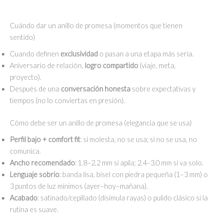
Cuándo dar un anillo de promesa (momentos que tienen
sentido)
Cuando definen
exclusividad
o pasan a una etapa más seria.
Aniversario de relación,
logro compartido
(viaje, meta,
proyecto).
Después de una
conversación honesta
sobre expectativas y
tiempos (no lo conviertas en presión).
Cómo debe ser un anillo de promesa (elegancia que se usa)
Perfil bajo + comfort fit
: si molesta, no se usa; si no se usa, no
comunica.
Ancho recomendado
: 1.8–2.2 mm si apila; 2.4–3.0 mm si va solo.
Lenguaje sobrio
: banda lisa, bisel con piedra pequeña (1–3 mm) o
3 puntos de luz mínimos (ayer–hoy–mañana).
Acabado
: satinado/cepillado (disimula rayas) o pulido clásico si la
rutina es suave.