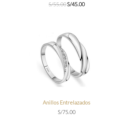
El
El
S/
55.00
S/
45.00
precio
precio
original
actual
era:
es:
S/55.00.
S/45.00.
Anillos Entrelazados
S/
75.00