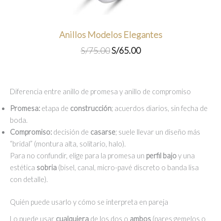
Anillos Modelos Elegantes
El
El
S/
75.00
S/
65.00
precio
precio
original
actual
era:
es:
Diferencia entre anillo de promesa y anillo de compromiso
S/75.00.
S/65.00.
Promesa:
etapa de
construcción
; acuerdos diarios, sin fecha de
boda.
Compromiso:
decisión de
casarse
; suele llevar un diseño más
“bridal” (montura alta, solitario, halo).
Para no confundir, elige para la promesa un
perfil bajo
y una
estética
sobria
(bisel, canal, micro-pavé discreto o banda lisa
con detalle).
Quién puede usarlo y cómo se interpreta en pareja
Lo puede usar
cualquiera
de los dos o
ambos
(pares gemelos o