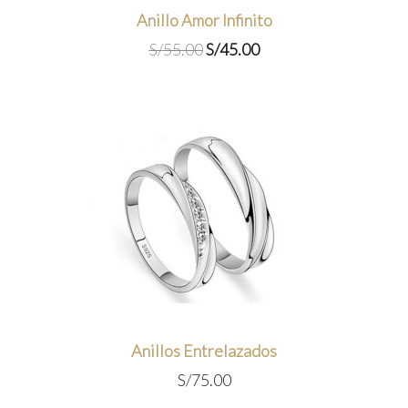
Anillo Amor Infinito
El
El
S/
55.00
S/
45.00
precio
precio
original
actual
era:
es:
S/55.00.
S/45.00.
Anillos Entrelazados
S/
75.00