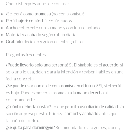
Checklist exprés antes de comprar
¿Se leerá como
promesa
(no compromiso)?
Perfil bajo + comfort fit
confirmados.
Ancho
coherente con su mano y con futuro apilado.
Material
y
acabado
según rutina diaria.
Grabado
decidido y guion de entrega listo.
Preguntas frecuentes
¿Puede llevarlo solo una persona?
Sí. El símbolo es el
acuerdo
; si
solo uno lo usa, dejen clara la intención y revisen hábitos en una
fecha concreta.
¿Se puede usar con el de compromiso en el futuro?
Sí, si el perfil
es
bajo
. Puedes mover la promesa a la
mano derecha
al
comprometerte.
¿Cuánto debería costar?
Lo que permita
uso diario de calidad
sin
sacrificar presupuesto. Prioriza
confort y acabado
antes que
tamaño de piedra.
¿Se quita para dormir/gym?
Recomendado: evita golpes, cloro y