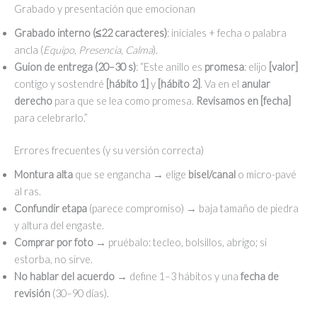
Grabado y presentación que emocionan
Grabado interno (≤22 caracteres)
: iniciales + fecha o palabra
ancla (
Equipo, Presencia, Calma
).
Guion de entrega (20–30 s)
: “Este anillo es
promesa
: elijo
[valor]
contigo y sostendré
[hábito 1]
y
[hábito 2]
. Va en el
anular
derecho
para que se lea como promesa.
Revisamos en [fecha]
para celebrarlo.”
Errores frecuentes (y su versión correcta)
Montura alta
que se engancha → elige
bisel/canal
o micro-pavé
al ras.
Confundir etapa
(parece compromiso) → baja tamaño de piedra
y altura del engaste.
Comprar por foto
→ pruébalo: tecleo, bolsillos, abrigo; si
estorba, no sirve.
No hablar del acuerdo
→ define 1–3 hábitos y una
fecha de
revisión
(30–90 días).