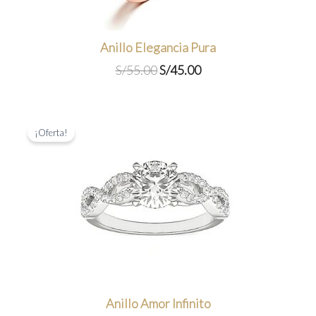
Anillo Elegancia Pura
El
El
S/
55.00
S/
45.00
precio
precio
original
actual
era:
es:
S/55.00.
S/45.00.
¡Oferta!
Anillo Amor Infinito