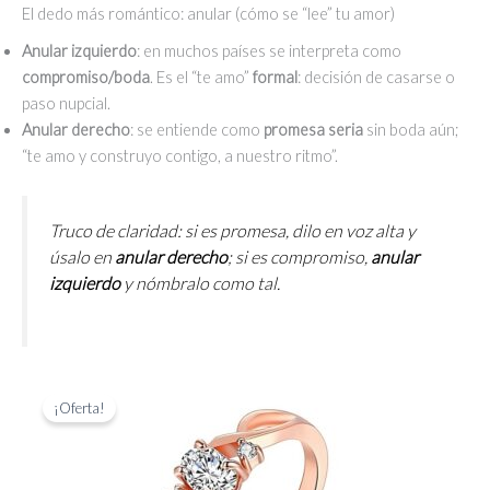
El dedo más romántico: anular (cómo se “lee” tu amor)
Anular izquierdo
: en muchos países se interpreta como
compromiso/boda
. Es el “te amo”
formal
: decisión de casarse o
paso nupcial.
Anular derecho
: se entiende como
promesa seria
sin boda aún;
“te amo y construyo contigo, a nuestro ritmo”.
Truco de claridad: si es promesa, dilo en voz alta y
úsalo en
anular derecho
; si es compromiso,
anular
izquierdo
y nómbralo como tal.
¡Oferta!