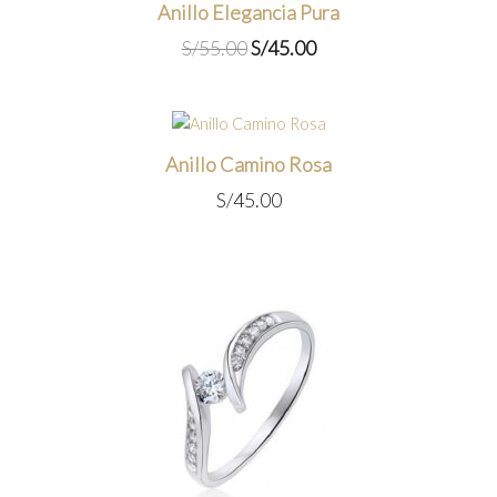
Anillo Elegancia Pura
El
El
S/
55.00
S/
45.00
precio
precio
original
actual
era:
es:
S/55.00.
S/45.00.
Anillo Camino Rosa
S/
45.00