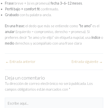
Frase
breve + (si es promesa)
fecha 3–6–12 meses
.
Perfil bajo + comfort fit
confirmado.
Grabado
con tu palabra-ancla.
En una frase:
el dedo que más se entiende como
“te amo”
es el
anular
(izquierdo = compromiso, derecho = promesa). Si
prefieres decir “te amo y te elijo” sin etiqueta nupcial, usa
índice
o
medio
derechos y acompáñalo con una frase clara
←
Entrada anterior
Entrada siguiente
→
Deja un comentario
Tu dirección de correo electrónico no será publicada.
Los
campos obligatorios están marcados con
*
Escribe
aquí...