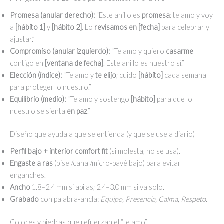
Promesa (anular derecho):
“Este anillo es
promesa
: te amo y voy
a
[hábito 1]
y
[hábito 2]
. Lo
revisamos en [fecha]
para celebrar y
ajustar.”
Compromiso (anular izquierdo):
“Te amo y quiero
casarme
contigo en
[ventana de fecha]
. Este anillo es nuestro sí.”
Elección (índice):
“Te amo y
te elijo
; cuido
[hábito]
cada semana
para proteger lo nuestro.”
Equilibrio (medio):
“Te amo y sostengo
[hábito]
para que lo
nuestro se sienta
en paz
.”
Diseño que ayuda a que se entienda (y que se use a diario)
Perfil bajo + interior comfort fit
(si molesta, no se usa).
Engaste a ras
(bisel/canal/micro-pavé bajo) para evitar
enganches.
Ancho
1.8–2.4 mm si apilas; 2.4–3.0 mm si va solo.
Grabado
con palabra-ancla:
Equipo, Presencia, Calma, Respeto
.
Colores y piedras que refuerzan el “te amo”