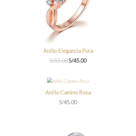
Anillo Elegancia Pura
El
El
S/
55.00
S/
45.00
precio
precio
original
actual
era:
es:
S/55.00.
S/45.00.
Anillo Camino Rosa
S/
45.00