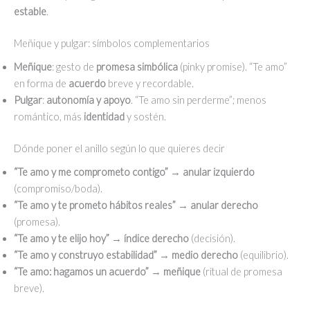
estable
.
Meñique y pulgar: símbolos complementarios
Meñique
: gesto de
promesa simbólica
(pinky promise). “Te amo”
en forma de
acuerdo
breve y recordable.
Pulgar
:
autonomía y apoyo
. “Te amo sin perderme”; menos
romántico, más
identidad
y sostén.
Dónde poner el anillo según lo que quieres decir
“Te amo y me comprometo contigo”
→
anular izquierdo
(compromiso/boda).
“Te amo y te prometo hábitos reales”
→
anular derecho
(promesa).
“Te amo y te elijo hoy”
→
índice derecho
(decisión).
“Te amo y construyo estabilidad”
→
medio derecho
(equilibrio).
“Te amo: hagamos un acuerdo”
→
meñique
(ritual de promesa
breve).