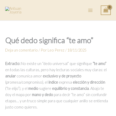
Ir
al
contenido
Qué dedo significa “te amo”
Deja un comentario
/ Por
Leo Perez
/
18/11/2025
Extracto:
No existe un “dedo universal” que signifique
“te amo”
en todas las culturas, pero hay lecturas sociales muy claras: el
anular
comunica amor
exclusivo y de proyecto
(promesa/compromiso), el
índice
expresa
elección y dirección
(“te elijo”), y el
medio
sugiere
equilibrio y constancia
. Abajo te
doy el mapa por
mano y dedo
para decir “te amo” sin confundir
etapas… y un truco simple para que cualquier anillo se entienda
justo como quieres.