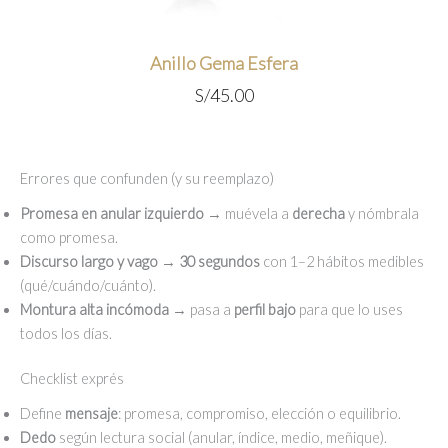
Anillo Gema Esfera
S/
45.00
Errores que confunden (y su reemplazo)
Promesa en anular izquierdo
→ muévela a
derecha
y nómbrala
como promesa.
Discurso largo y vago
→
30 segundos
con 1–2 hábitos medibles
(qué/cuándo/cuánto).
Montura alta incómoda
→ pasa a
perfil bajo
para que lo uses
todos los días.
Checklist exprés
Define
mensaje
: promesa, compromiso, elección o equilibrio.
Dedo
según lectura social (anular, índice, medio, meñique).