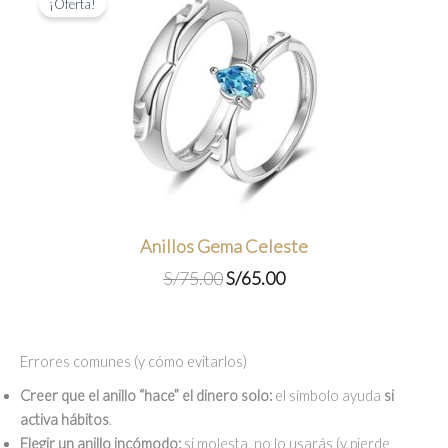
S/75.00.
S/55.00.
¡Oferta!
Anillos Gema Celeste
El
El
S/
75.00
S/
65.00
precio
precio
original
actual
era:
es:
Errores comunes (y cómo evitarlos)
S/75.00.
S/65.00.
Creer que el anillo “hace” el dinero solo:
el símbolo ayuda
si
activa hábitos
.
Elegir un anillo incómodo:
si molesta, no lo usarás (y pierde