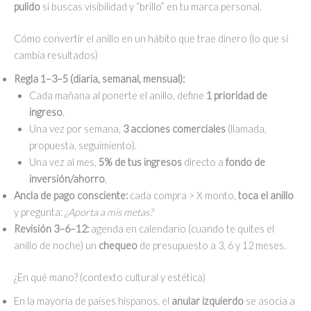
pulido
si buscas visibilidad y “brillo” en tu marca personal.
Cómo convertir el anillo en un hábito que trae dinero (lo que sí
cambia resultados)
Regla 1–3–5 (diaria, semanal, mensual):
Cada mañana al ponerte el anillo, define
1 prioridad de
ingreso
.
Una vez por semana,
3 acciones comerciales
(llamada,
propuesta, seguimiento).
Una vez al mes,
5% de tus ingresos
directo a
fondo de
inversión/ahorro
.
Ancla de pago consciente:
cada compra > X monto,
toca el anillo
y pregunta:
¿Aporta a mis metas?
Revisión 3–6–12:
agenda en calendario (cuando te quites el
anillo de noche) un
chequeo
de presupuesto a 3, 6 y 12 meses.
¿En qué mano? (contexto cultural y estética)
En la mayoría de países hispanos, el
anular izquierdo
se asocia a