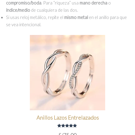
compromiso/boda
. Para “riqueza” usa
mano derecha
o
índice/medio
de cualquiera de las dos.
Si usas reloj metálico, repite el
mismo metal
en el anillo para que
se vea intencional.
Anillos Lazos Entrelazados
Valorado
S/
75.00
con