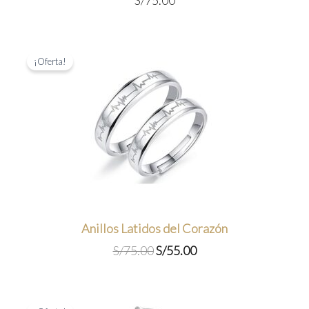
5.00
de 5
¡Oferta!
Anillos Latidos del Corazón
El
El
S/
75.00
S/
55.00
precio
precio
original
actual
era:
es: