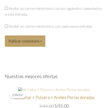
Recibir un correo electrónico con los siguientes comentarios
a esta entrada.
Recibir un correo electrónico con cada nueva entrada.
Nuestras mejores ofertas
¡Oferta!
Kit Collar + Pulsera + Aretes Perlas doradas
E
E
S/
65.00
S/
55.00