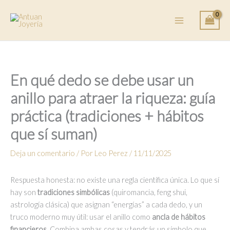
Ir
al
contenido
En qué dedo se debe usar un
anillo para atraer la riqueza: guía
práctica (tradiciones + hábitos
que sí suman)
Deja un comentario
/ Por
Leo Perez
/
11/11/2025
Respuesta honesta: no existe una regla científica única. Lo que sí
hay son
tradiciones simbólicas
(quiromancia, feng shui,
astrología clásica) que asignan “energías” a cada dedo, y un
truco moderno muy útil: usar el anillo como
ancla de hábitos
financieros
. Combina ambas cosas y tendrás un símbolo que,