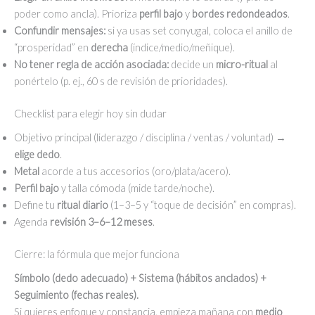
poder como ancla). Prioriza
perfil bajo
y
bordes redondeados
.
Confundir mensajes:
si ya usas set conyugal, coloca el anillo de
“prosperidad” en
derecha
(índice/medio/meñique).
No tener regla de acción asociada:
decide un
micro-ritual
al
ponértelo (p. ej., 60 s de revisión de prioridades).
Checklist para elegir hoy sin dudar
Objetivo principal (liderazgo / disciplina / ventas / voluntad) →
elige dedo
.
Metal
acorde a tus accesorios (oro/plata/acero).
Perfil bajo
y talla cómoda (mide tarde/noche).
Define tu
ritual diario
(1–3–5 y “toque de decisión” en compras).
Agenda
revisión 3–6–12 meses
.
Cierre: la fórmula que mejor funciona
Símbolo (dedo adecuado) + Sistema (hábitos anclados) +
Seguimiento (fechas reales).
Si quieres enfoque y constancia, empieza mañana con
medio