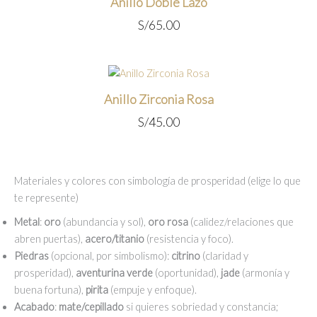
Anillo Doble Lazo
S/
65.00
Anillo Zirconia Rosa
S/
45.00
Materiales y colores con simbología de prosperidad (elige lo que
te represente)
Metal
:
oro
(abundancia y sol),
oro rosa
(calidez/relaciones que
abren puertas),
acero/titanio
(resistencia y foco).
Piedras
(opcional, por simbolismo):
citrino
(claridad y
prosperidad),
aventurina verde
(oportunidad),
jade
(armonía y
buena fortuna),
pirita
(empuje y enfoque).
Acabado
:
mate/cepillado
si quieres sobriedad y constancia;