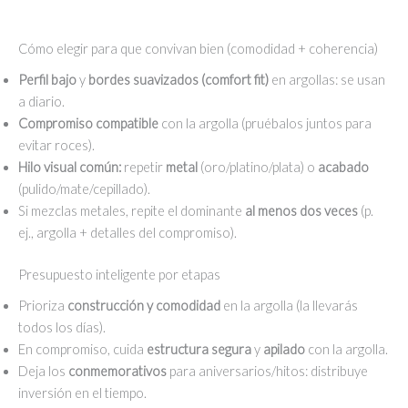
original
actual
era:
es:
Cómo elegir para que convivan bien (comodidad + coherencia)
S/75.00.
S/65.00.
Perfil bajo
y
bordes suavizados (comfort fit)
en argollas: se usan
a diario.
Compromiso compatible
con la argolla (pruébalos juntos para
evitar roces).
Hilo visual común:
repetir
metal
(oro/platino/plata) o
acabado
(pulido/mate/cepillado).
Si mezclas metales, repite el dominante
al menos dos veces
(p.
ej., argolla + detalles del compromiso).
Presupuesto inteligente por etapas
Prioriza
construcción y comodidad
en la argolla (la llevarás
todos los días).
En compromiso, cuida
estructura segura
y
apilado
con la argolla.
Deja los
conmemorativos
para aniversarios/hitos: distribuye
inversión en el tiempo.