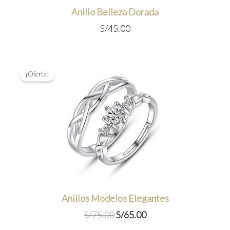
Anillo Belleza Dorada
S/
45.00
¡Oferta!
Anillos Modelos Elegantes
El
El
S/
75.00
S/
65.00
precio
precio