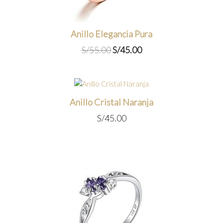
Anillo Elegancia Pura
El
El
S/
55.00
S/
45.00
precio
precio
original
actual
era:
es:
S/55.00.
S/45.00.
Anillo Cristal Naranja
S/
45.00