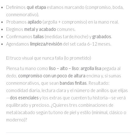
Definimos
qué etapa
estamos marcando (compromiso, boda,
conmemorativo).
Probamos
apilado
(argolla + compromiso) en la mano real.
Elegimos
metal y acabado
comunes.
Confirmamos
tallas
(medidas tarde/noche) y
grabados
.
Agendamos
limpieza/revisión
del set cada 6–12 meses.
El truco visual que nunca falla (lo prometido)
Piensa tu mano como
liso – alto – liso
:
argolla lisa
pegada al
dedo,
compromiso con un poco de altura
encima y, si sumas
conmemorativos, que sean
bandas finitas
. Resultado:
comodidad diaria, lectura clara y el número de anillos que elijas
—
dos esenciales
y los extras que cuenten tu historia—se verá
equilibrado y precioso. ¿Quieres tres combinaciones de
metal/acabado según tu tono de piel y estilo (minimal, clásico o
moderno)?