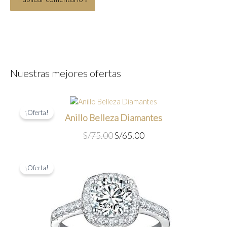
Nuestras mejores ofertas
¡Oferta!
Anillo Belleza Diamantes
E
E
S/
75.00
S/
65.00
l
l
p
p
¡Oferta!
r
r
e
e
c
c
i
i
o
o