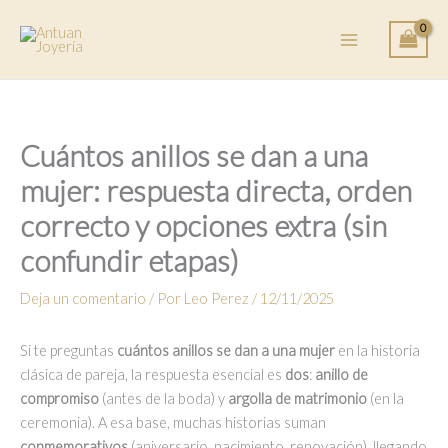
Ir
al
contenido
Cuántos anillos se dan a una
mujer: respuesta directa, orden
correcto y opciones extra (sin
confundir etapas)
Deja un comentario
/ Por
Leo Perez
/
12/11/2025
Si te preguntas
cuántos anillos se dan a una mujer
en la historia
clásica de pareja, la respuesta esencial es
dos
:
anillo de
compromiso
(antes de la boda) y
argolla de matrimonio
(en la
ceremonia). A esa base, muchas historias suman
conmemorativos
(aniversario, nacimiento, renovación), llegando