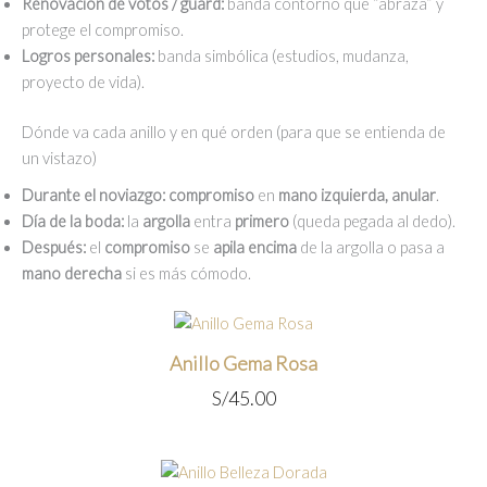
Renovación de votos / guard:
banda contorno que “abraza” y
protege el compromiso.
Logros personales:
banda simbólica (estudios, mudanza,
proyecto de vida).
Dónde va cada anillo y en qué orden (para que se entienda de
un vistazo)
Durante el noviazgo:
compromiso
en
mano izquierda, anular
.
Día de la boda:
la
argolla
entra
primero
(queda pegada al dedo).
Después:
el
compromiso
se
apila encima
de la argolla o pasa a
mano derecha
si es más cómodo.
Anillo Gema Rosa
S/
45.00