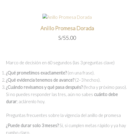
precio
precio
original
actual
era:
es:
S/55.00.
S/45.00.
Anillo Promesa Dorada
S/
55.00
Marco de decisión en 60 segundos (las 3 preguntas clave)
¿Qué prometimos exactamente?
(en una frase).
¿Qué evidencia tenemos de avance?
(2–3 hechos).
¿Cuándo revisamos y qué pasa después?
(fecha y próximo paso).
Si no puedes responder las tres, aún no sabes
cuánto debe
durar
; aclárenlo hoy.
Preguntas frecuentes sobre la vigencia del anillo de promesa
¿Puede durar solo 3 meses?
Sí, si cumplen metas rápido y ya hay
rumbo claro.