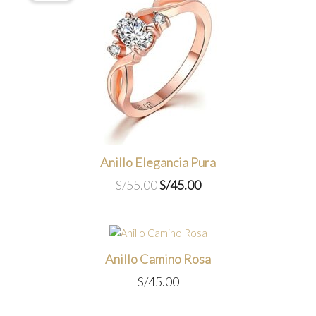
Anillo Elegancia Pura
El
El
S/
55.00
S/
45.00
precio
precio
original
actual
era:
es:
S/55.00.
S/45.00.
Anillo Camino Rosa
S/
45.00