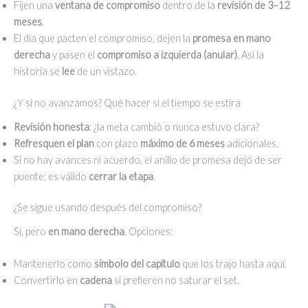
Fijen una
ventana de compromiso
dentro de la
revisión de 3–12
meses
.
El día que pacten el compromiso, dejen la
promesa en mano
derecha
y pasen el
compromiso a izquierda (anular)
. Así la
historia se
lee
de un vistazo.
¿Y si no avanzamos? Qué hacer si el tiempo se estira
Revisión honesta
: ¿la meta cambió o nunca estuvo clara?
Refresquen el plan
con plazo
máximo de 6 meses
adicionales.
Si no hay avances ni acuerdo, el anillo de promesa dejó de ser
puente; es válido
cerrar la etapa
.
¿Se sigue usando después del compromiso?
Sí, pero
en mano derecha
. Opciones:
Mantenerlo como
símbolo del capítulo
que los trajo hasta aquí.
Convertirlo en
cadena
si prefieren no saturar el set.