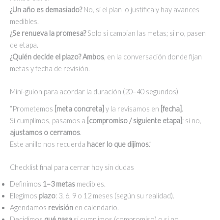
¿Un año es demasiado?
No, si el plan lo justifica y hay avances
medibles.
¿Se renueva la promesa?
Solo si cambian las metas; si no, pasen
de etapa.
¿Quién decide el plazo?
Ambos
, en la conversación donde fijan
metas y fecha de revisión.
Mini-guion para acordar la duración (20–40 segundos)
“Prometemos
[meta concreta]
y la revisamos en
[fecha]
.
Si cumplimos, pasamos a
[compromiso / siguiente etapa]
; si no,
ajustamos o cerramos
.
Este anillo nos recuerda
hacer lo que dijimos
.”
Checklist final para cerrar hoy sin dudas
Definimos
1–3 metas
medibles.
Elegimos
plazo
: 3, 6, 9 o 12 meses (según su realidad).
Agendamos
revisión
en calendario.
Decidimos
qué pasa
si cumplimos (compromiso) o si no