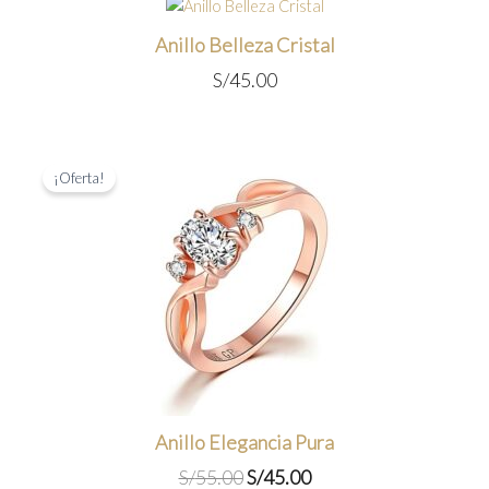
Anillo Belleza Cristal
S/
45.00
¡Oferta!
Anillo Elegancia Pura
El
El
S/
55.00
S/
45.00