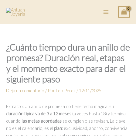
Ir
al
contenido
¿Cuánto tiempo dura un anillo de
promesa? Duración real, etapas
y el momento exacto para dar el
siguiente paso
Deja un comentario
/ Por
Leo Perez
/
12/11/2025
Extracto: Un anillo de promesa no tiene fecha mágica: su
duración típica va de 3 a 12 meses
(a veces hasta 18) y termina
cuando
las metas acordadas
se cumplen o se revisan. La clave
no es el calendario, es el
plan
: exclusividad, ahorro, convivencia
por fases, o la ventana hacia el compromiso. Te explico cómo