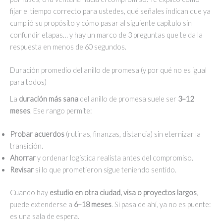
fijar el tiempo correcto para ustedes, qué señales indican que ya
cumplió su propósito y cómo pasar al siguiente capítulo sin
confundir etapas… y hay un marco de 3 preguntas que te da la
respuesta en menos de 60 segundos.
Duración promedio del anillo de promesa (y por qué no es igual
para todos)
La
duración más sana
del anillo de promesa suele ser
3–12
meses
. Ese rango permite:
Probar acuerdos
(rutinas, finanzas, distancia) sin eternizar la
transición.
Ahorrar
y ordenar logística realista antes del compromiso.
Revisar
si lo que prometieron sigue teniendo sentido.
Cuando hay
estudio en otra ciudad, visa o proyectos largos
,
puede extenderse a
6–18 meses
. Si pasa de ahí, ya no es puente:
es una sala de espera.