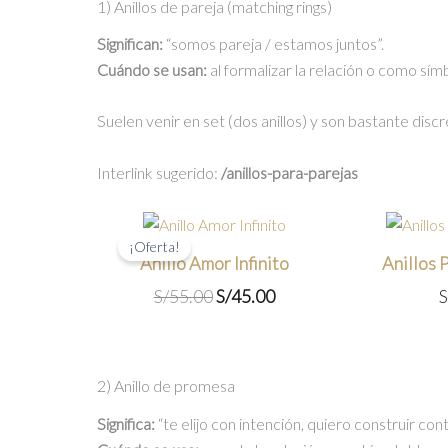
1) Anillos de pareja (matching rings)
Significan:
“somos pareja / estamos juntos”.
Cuándo se usan:
al formalizar la relación o como sím
Suelen venir en set (dos anillos) y son bastante discr
Interlink sugerido:
/anillos-para-parejas
¡Oferta!
Anillo Amor Infinito
Anillos
El
El
S/
55.00
S/
45.00
S
precio
precio
original
actual
era:
es:
2) Anillo de promesa
S/55.00.
S/45.00.
Significa:
“te elijo con intención, quiero construir cont