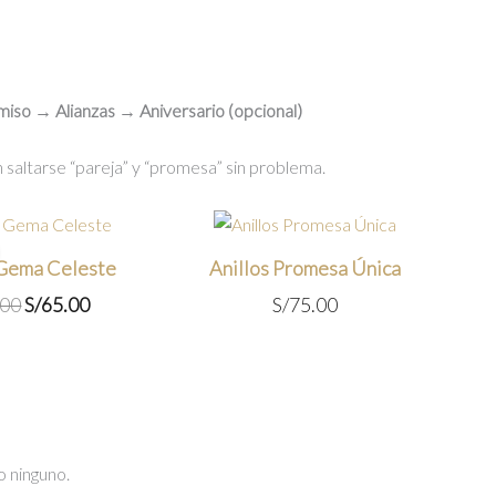
iso → Alianzas → Aniversario (opcional)
saltarse “pareja” y “promesa” sin problema.
 Gema Celeste
Anillos Promesa Única
El
El
.00
S/
65.00
S/
75.00
precio
precio
original
actual
era:
es:
S/75.00.
S/65.00.
o ninguno.