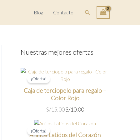
Buscar
Blog
Contacto
Nuestras mejores ofertas
¡Oferta!
Caja de terciopelo para regalo –
Color Rojo
E
E
S/
15.00
S/
10.00
l
l
p
p
r
r
¡Oferta!
Anillos Latidos del Corazón
e
e