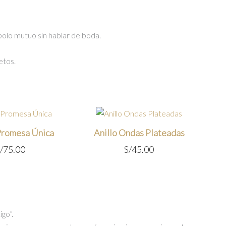
bolo mutuo sin hablar de boda.
etos.
 Promesa Única
Anillo Ondas Plateadas
/
75.00
S/
45.00
igo”.