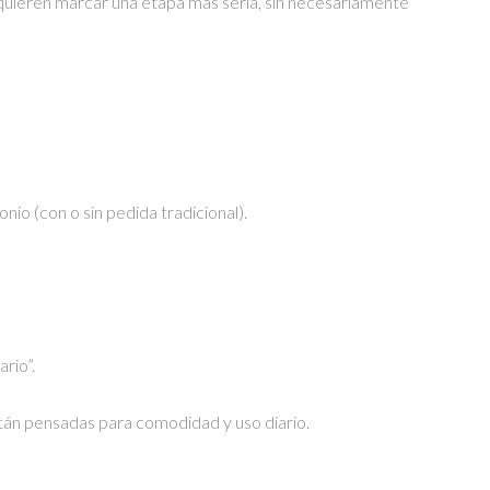
 quieren marcar una etapa más seria, sin necesariamente
io (con o sin pedida tradicional).
rio”.
án pensadas para comodidad y uso diario.