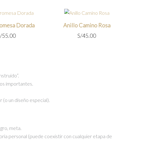
romesa Dorada
Anillo Camino Rosa
/
55.00
S/
45.00
struido”.
itos importantes.
(o un diseño especial).
ogro, meta.
oria personal (puede coexistir con cualquier etapa de