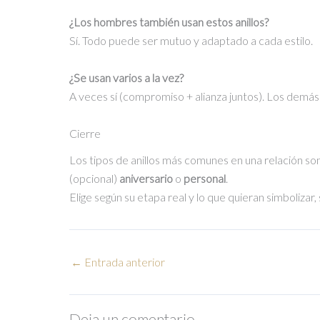
¿Los hombres también usan estos anillos?
Sí. Todo puede ser mutuo y adaptado a cada estilo.
¿Se usan varios a la vez?
A veces sí (compromiso + alianza juntos). Los dem
Cierre
Los tipos de anillos más comunes en una relación so
(opcional)
aniversario
o
personal
.
Elige según su etapa real y lo que quieran simbolizar, 
←
Entrada anterior
Deja un comentario