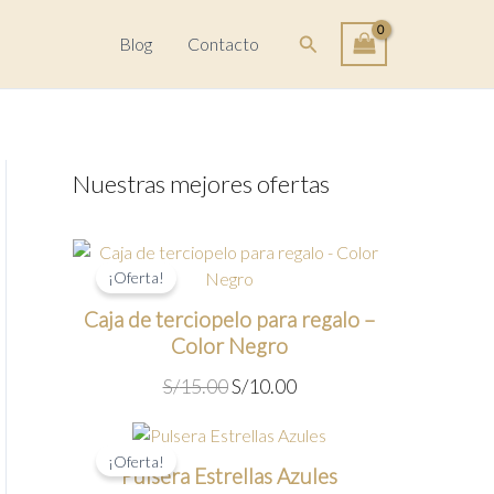
Buscar
Blog
Contacto
Nuestras mejores ofertas
¡Oferta!
Caja de terciopelo para regalo –
Color Negro
E
E
S/
15.00
S/
10.00
l
l
p
p
r
r
¡Oferta!
Pulsera Estrellas Azules
e
e