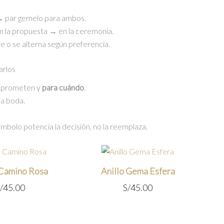
→ par gemelo para ambos.
 la propuesta → en la ceremonia.
e o se alterna según preferencia.
arlos
prometen y
para cuándo
.
la boda.
 símbolo potencia la decisión, no la reemplaza.
 Camino Rosa
Anillo Gema Esfera
/
45.00
S/
45.00