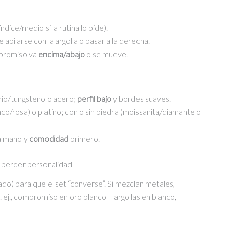
índice/medio si la rutina lo pide).
apilarse con la argolla o pasar a la derecha.
ompromiso va
encima/abajo
o se mueve.
anio/tungsteno o acero;
perfil bajo
y bordes suaves.
co/rosa) o platino; con o sin piedra (moissanita/diamante o
la mano y
comodidad
primero.
n perder personalidad
do) para que el set “converse”. Si mezclan metales,
. ej., compromiso en oro blanco + argollas en blanco,