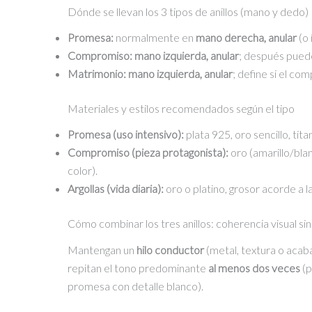
Dónde se llevan los 3 tipos de anillos (mano y dedo)
S/55.00.
S/45.00.
Promesa:
normalmente en
mano derecha, anular
(o 
Compromiso:
mano izquierda, anular
; después puede 
Matrimonio:
mano izquierda, anular
; define si el c
Materiales y estilos recomendados según el tipo
Promesa (uso intensivo):
plata 925, oro sencillo, tit
Compromiso (pieza protagonista):
oro (amarillo/blan
color).
Argollas (vida diaria):
oro o platino, grosor acorde a 
Cómo combinar los tres anillos: coherencia visual si
Mantengan un
hilo conductor
(metal, textura o acaba
repitan el tono predominante
al menos dos veces
(p
promesa con detalle blanco).