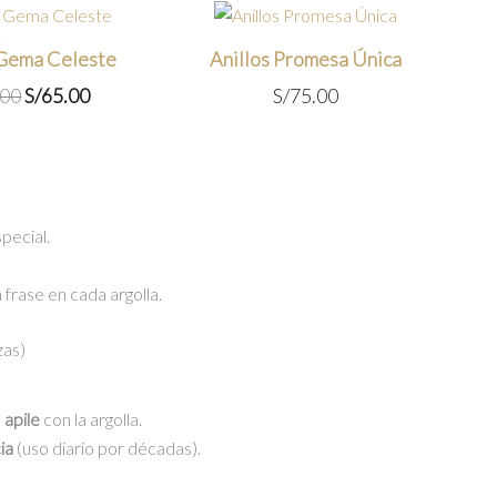
 Gema Celeste
Anillos Promesa Única
El
El
.00
S/
65.00
S/
75.00
precio
precio
original
actual
era:
es:
S/75.00.
S/65.00.
pecial.
 frase en cada argolla.
zas)
e
apile
con la argolla.
ia
(uso diario por décadas).