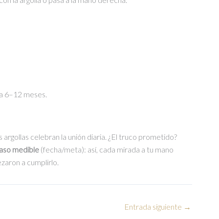
da 6–12 meses.
 argollas celebran la unión diaria. ¿El truco prometido?
aso medible
(fecha/meta): así, cada mirada a tu mano
aron a cumplirlo.
Entrada siguiente
→