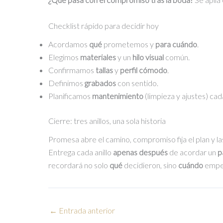
Checklist rápido para decidir hoy
Acordamos
qué
prometemos y
para cuándo
.
Elegimos
materiales
y un
hilo visual
común.
Confirmamos
tallas
y
perfil cómodo
.
Definimos
grabados
con sentido.
Planificamos
mantenimiento
(limpieza y ajustes) ca
Cierre: tres anillos, una sola historia
Promesa abre el camino, compromiso fija el plan y las
Entrega cada anillo
apenas después
de acordar un
p
recordará no solo
qué
decidieron, sino
cuándo
empez
←
Entrada anterior