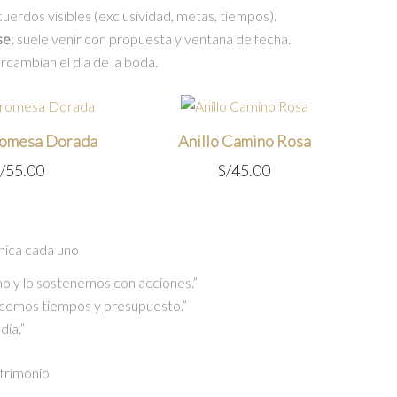
uerdos visibles (exclusividad, metas, tiempos).
se
; suele venir con propuesta y ventana de fecha.
ercambian el día de la boda.
romesa Dorada
Anillo Camino Rosa
/
55.00
S/
45.00
unica cada uno
o y lo sostenemos con acciones.”
cemos tiempos y presupuesto.”
día.”
trimonio