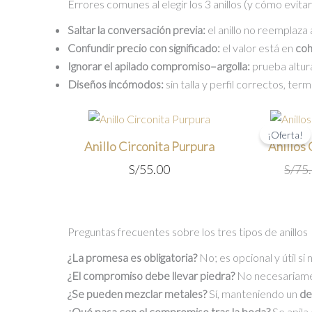
Errores comunes al elegir los 3 anillos (y cómo evitar
Saltar la conversación previa:
el anillo no reemplaza
Confundir precio con significado:
el valor está en
coh
Ignorar el apilado compromiso–argolla:
prueba altura
Diseños incómodos:
sin talla y perfil correctos, term
¡Oferta!
Anillo Circonita Purpura
Anillos
S/
55.00
S/
75
Preguntas frecuentes sobre los tres tipos de anillos
¿La promesa es obligatoria?
No; es opcional y útil s
¿El compromiso debe llevar piedra?
No necesariamen
¿Se pueden mezclar metales?
Sí, manteniendo un
de
¿Qué pasa con el compromiso tras la boda?
Se apila 