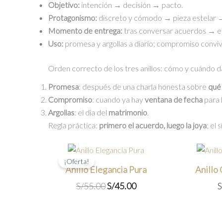
Objetivo:
intención → decisión → pacto.
Protagonismo:
discreto y cómodo → pieza estelar 
Momento de entrega:
tras conversar acuerdos → en
Uso:
promesa y argollas a diario; compromiso conviv
Orden correcto de los tres anillos: cómo y cuándo d
Promesa
: después de una charla honesta sobre
qué
Compromiso
: cuando ya hay
ventana de fecha
para 
Argollas
: el día del
matrimonio
.
Regla práctica:
primero el acuerdo, luego la joya
; el
¡Oferta!
Anillo Elegancia Pura
Anillo
El
El
S/
55.00
S/
45.00
S
precio
precio
original
actual
era:
es: