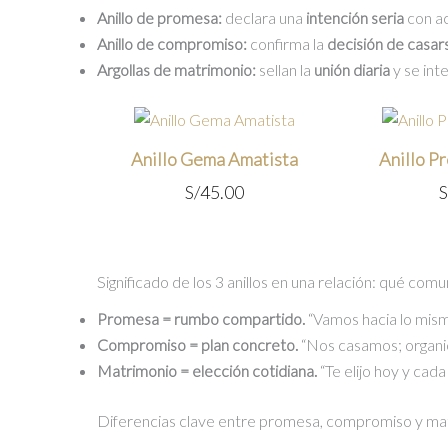
Anillo de promesa:
declara una
intención seria
con ac
Anillo de compromiso:
confirma la
decisión de casar
Argollas de matrimonio:
sellan la
unión diaria
y se int
Anillo Gema Amatista
Anillo P
S/
45.00
S
Significado de los 3 anillos en una relación: qué com
Promesa = rumbo compartido.
“Vamos hacia lo mism
Compromiso = plan concreto.
“Nos casamos; organi
Matrimonio = elección cotidiana.
“Te elijo hoy y cada 
Diferencias clave entre promesa, compromiso y ma