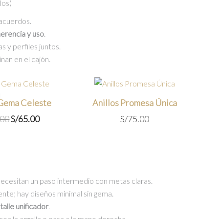
los)
 acuerdos.
erencia y uso
.
s y perfiles juntos.
inan en el cajón.
 Gema Celeste
Anillos Promesa Única
El
El
.00
S/
65.00
S/
75.00
precio
precio
original
actual
era:
es:
S/75.00.
S/65.00.
i necesitan un paso intermedio con metas claras.
te; hay diseños minimal sin gema.
talle unificador
.
con la argolla o pasa a la mano derecha.