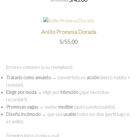
precio
precio
original
actual
era:
es:
S/55.00.
S/45.00.
Anillo Promesa Dorada
S/
55.00
Errores comunes (y su reemplazo)
Tratarlo como amuleto
→ conviértelo en
acción
(micro-hábito +
revisión).
Elegir por moda
→ elige por
intención
(¿qué necesitas
recordar?).
Promesas vagas
→ vuelve
medible
(qué/cuándo/cuánto).
Diseño incómodo
→ que sea
usable
todos los días (perfil bajo si
es anillo).
Ejemplos listos (copia y usa)