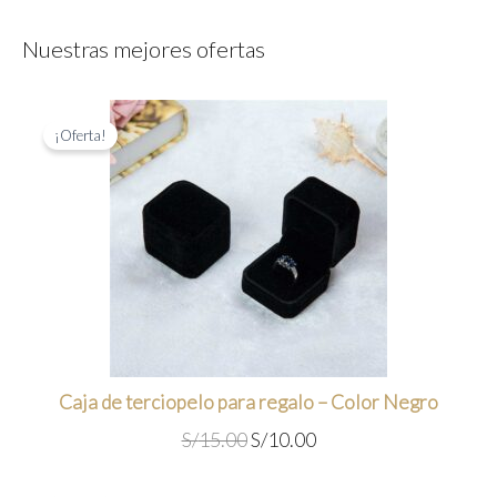
Nuestras mejores ofertas
¡Oferta!
Caja de terciopelo para regalo – Color Negro
E
E
S/
15.00
S/
10.00
l
l
p
p