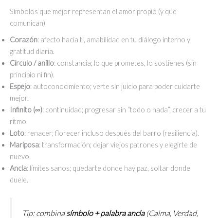
Símbolos que mejor representan el amor propio (y qué
comunican)
Corazón
: afecto hacia ti, amabilidad en tu diálogo interno y
gratitud diaria.
Círculo / anillo
: constancia; lo que prometes, lo sostienes (sin
principio ni fin).
Espejo
: autoconocimiento; verte sin juicio para poder cuidarte
mejor.
Infinito (∞)
: continuidad; progresar sin “todo o nada”, crecer a tu
ritmo.
Loto
: renacer; florecer incluso después del barro (resiliencia).
Mariposa
: transformación; dejar viejos patrones y elegirte de
nuevo.
Ancla
: límites sanos; quedarte donde hay paz, soltar donde
duele.
Tip: combina
símbolo + palabra ancla
(
Calma, Verdad,