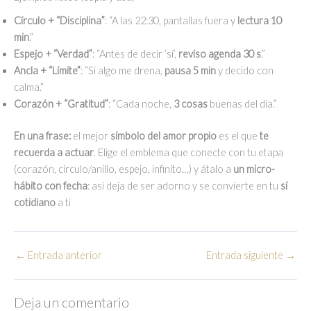
Círculo + “Disciplina”
: “A las 22:30, pantallas fuera y
lectura 10
min
.”
Espejo + “Verdad”
: “Antes de decir ‘sí’,
reviso agenda 30 s
.”
Ancla + “Límite”
: “Si algo me drena,
pausa 5 min
y decido con
calma.”
Corazón + “Gratitud”
: “Cada noche,
3 cosas
buenas del día.”
En una frase:
el mejor
símbolo del amor propio
es el que
te
recuerda a actuar
. Elige el emblema que conecte con tu etapa
(corazón, círculo/anillo, espejo, infinito…) y átalo a
un micro-
hábito con fecha
: así deja de ser adorno y se convierte en tu
sí
cotidiano
a ti
←
Entrada anterior
Entrada siguiente
→
Deja un comentario