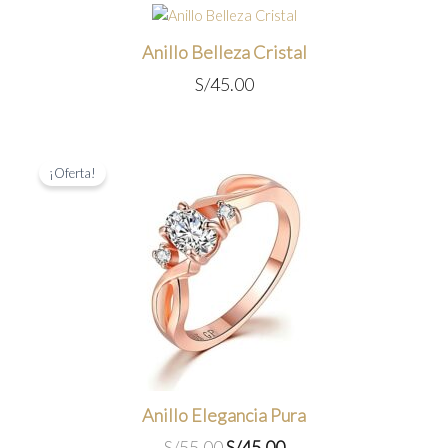
Anillo Belleza Cristal
S/
45.00
¡Oferta!
Anillo Elegancia Pura
El
El
S/
55.00
S/
45.00