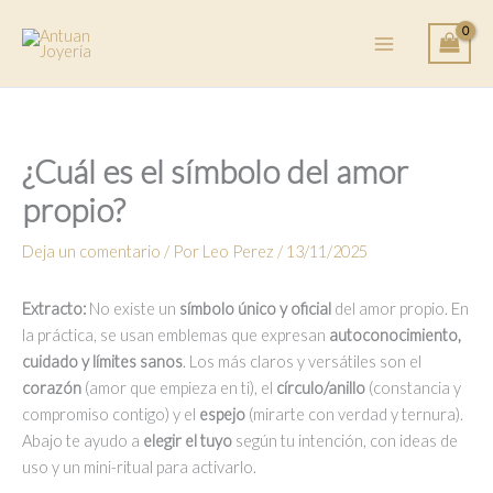
Ir
al
contenido
¿Cuál es el símbolo del amor
propio?
Deja un comentario
/ Por
Leo Perez
/
13/11/2025
Extracto:
No existe un
símbolo único y oficial
del amor propio. En
la práctica, se usan emblemas que expresan
autoconocimiento,
cuidado y límites sanos
. Los más claros y versátiles son el
corazón
(amor que empieza en ti), el
círculo/anillo
(constancia y
compromiso contigo) y el
espejo
(mirarte con verdad y ternura).
Abajo te ayudo a
elegir el tuyo
según tu intención, con ideas de
uso y un mini-ritual para activarlo.