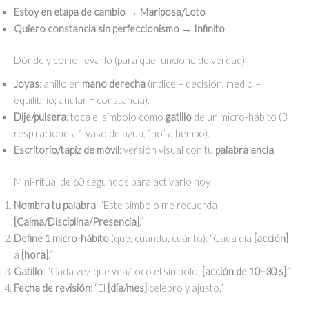
Estoy en etapa de cambio
→
Mariposa/Loto
Quiero constancia sin perfeccionismo
→
Infinito
Dónde y cómo llevarlo (para que funcione de verdad)
Joyas
: anillo en
mano derecha
(índice = decisión; medio =
equilibrio; anular = constancia).
Dije/pulsera
: toca el símbolo como
gatillo
de un micro-hábito (3
respiraciones, 1 vaso de agua, “no” a tiempo).
Escritorio/tapiz de móvil
: versión visual con tu
palabra ancla
.
Mini-ritual de 60 segundos para activarlo hoy
Nombra tu palabra
: “Este símbolo me recuerda
[Calma/Disciplina/Presencia]
.”
Define 1 micro-hábito
(qué, cuándo, cuánto): “Cada día
[acción]
a
[hora]
.”
Gatillo
: “Cada vez que vea/toco el símbolo,
[acción de 10–30 s]
.”
Fecha de revisión
: “El
[día/mes]
celebro y ajusto.”