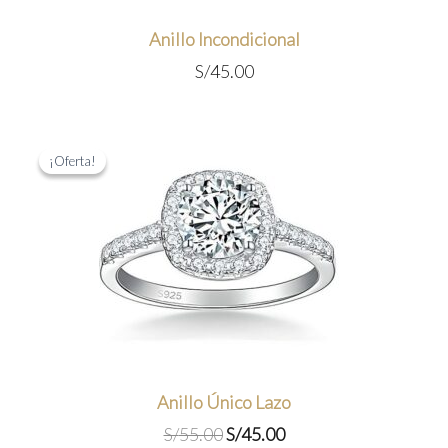
Anillo Incondicional
S/
45.00
¡Oferta!
¡Oferta!
Anillo Único Lazo
El
El
S/
55.00
S/
45.00