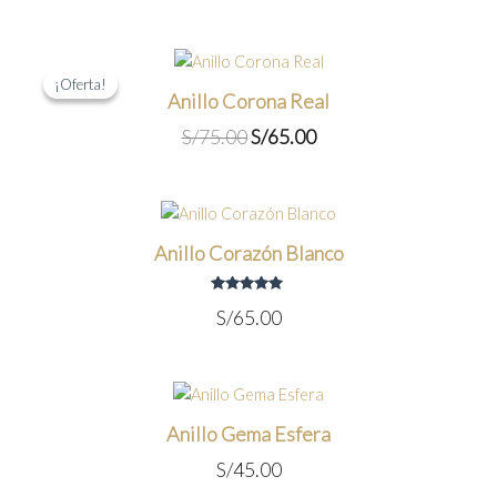
precio
precio
original
actual
era:
es:
S/55.00.
S/45.00.
¡Oferta!
¡Oferta!
Anillo Corona Real
El
El
S/
75.00
S/
65.00
precio
precio
original
actual
era:
es:
S/75.00.
S/65.00.
Anillo Corazón Blanco
Valorado
S/
65.00
con
5.00
de 5
Anillo Gema Esfera
S/
45.00