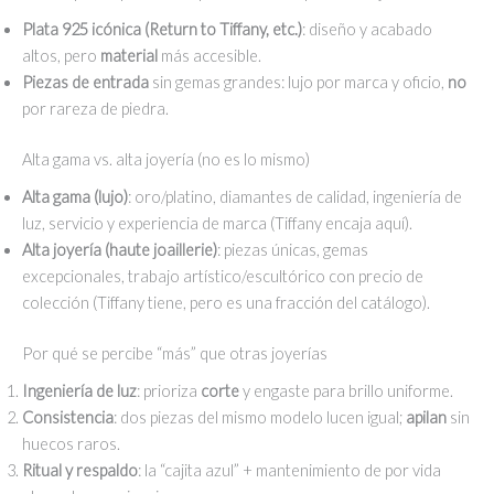
Plata 925 icónica (Return to Tiffany, etc.)
: diseño y acabado
altos, pero
material
más accesible.
Piezas de entrada
sin gemas grandes: lujo por marca y oficio,
no
por rareza de piedra.
Alta gama vs. alta joyería (no es lo mismo)
Alta gama (lujo)
: oro/platino, diamantes de calidad, ingeniería de
luz, servicio y experiencia de marca (Tiffany encaja aquí).
Alta joyería (haute joaillerie)
: piezas únicas, gemas
excepcionales, trabajo artístico/escultórico con precio de
colección (Tiffany tiene, pero es una fracción del catálogo).
Por qué se percibe “más” que otras joyerías
Ingeniería de luz
: prioriza
corte
y engaste para brillo uniforme.
Consistencia
: dos piezas del mismo modelo lucen igual;
apilan
sin
huecos raros.
Ritual y respaldo
: la “cajita azul” + mantenimiento de por vida