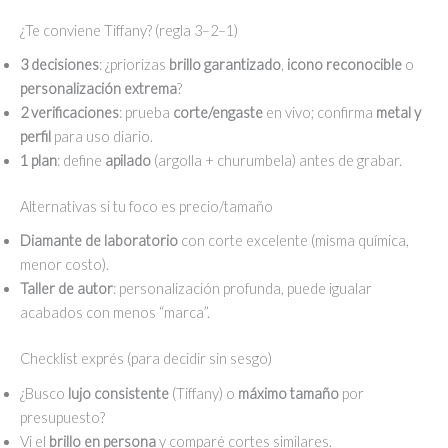
¿Te conviene Tiffany? (regla 3–2–1)
3 decisiones
: ¿priorizas
brillo garantizado
,
icono reconocible
o
personalización extrema
?
2 verificaciones
: prueba
corte/engaste
en vivo; confirma
metal y
perfil
para uso diario.
1 plan
: define
apilado
(argolla + churumbela) antes de grabar.
Alternativas si tu foco es precio/tamaño
Diamante de laboratorio
con corte excelente (misma química,
menor costo).
Taller de autor
: personalización profunda, puede igualar
acabados con menos “marca”.
Checklist exprés (para decidir sin sesgo)
¿Busco
lujo consistente
(Tiffany) o
máximo tamaño
por
presupuesto?
Vi el
brillo en persona
y comparé cortes similares.