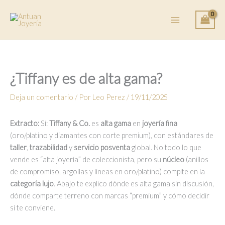
Ir
al
contenido
¿Tiffany es de alta gama?
Deja un comentario
/ Por
Leo Perez
/
19/11/2025
Extracto:
Sí:
Tiffany & Co.
es
alta gama
en
joyería fina
(oro/platino y diamantes con corte premium), con estándares de
taller
,
trazabilidad
y
servicio posventa
global. No todo lo que
vende es “alta joyería” de coleccionista, pero su
núcleo
(anillos
de compromiso, argollas y líneas en oro/platino) compite en la
categoría lujo
. Abajo te explico dónde es alta gama sin discusión,
dónde comparte terreno con marcas “premium” y cómo decidir
si te conviene.