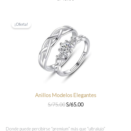
¡Oferta!
Anillos Modelos Elegantes
El
El
S/
75.00
S/
65.00
precio
precio
original
actual
era:
es:
Donde puede percibirse “premium” más que “ultralujo”
S/75.00.
S/65.00.