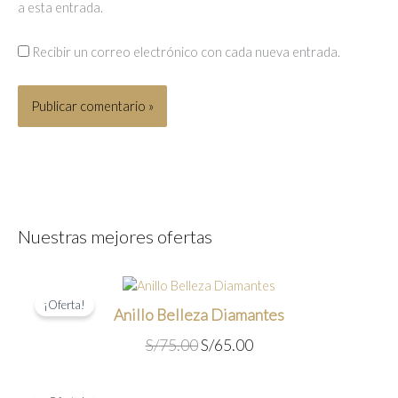
a esta entrada.
Recibir un correo electrónico con cada nueva entrada.
Nuestras mejores ofertas
¡Oferta!
Anillo Belleza Diamantes
E
E
S/
75.00
S/
65.00
l
l
p
p