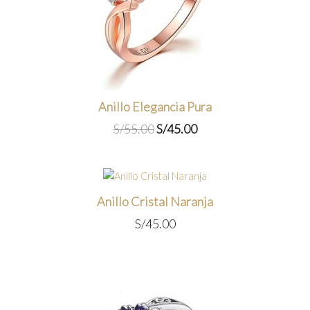
Anillo Elegancia Pura
El
El
S/
55.00
S/
45.00
precio
precio
original
actual
era:
es:
S/55.00.
S/45.00.
Anillo Cristal Naranja
S/
45.00