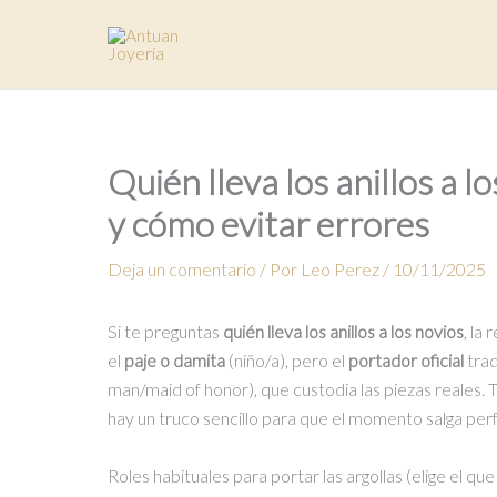
Ir
al
contenido
Quién lleva los anillos a l
y cómo evitar errores
Deja un comentario
/ Por
Leo Perez
/
10/11/2025
Si te preguntas
quién lleva los anillos a los novios
, la
el
paje o damita
(niño/a), pero el
portador oficial
trad
man/maid of honor), que custodia las piezas reales. T
hay un truco sencillo para que el momento salga perfec
Roles habituales para portar las argollas (elige el qu