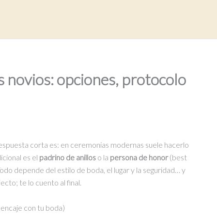
os novios: opciones, protocolo
 respuesta corta es: en ceremonias modernas suele hacerlo
icional es el
padrino de anillos
o la
persona de honor
(best
odo depende del estilo de boda, el lugar y la seguridad… y
to; te lo cuento al final.
e encaje con tu boda)