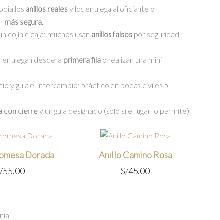
odia los
anillos reales
y los entrega al oficiante o
ón
más segura
.
un cojín o caja; muchos usan
anillos falsos
por seguridad.
a; entregan desde la
primera fila
o realizan una mini
cio y guía el intercambio; práctico en bodas civiles o
a con cierre
y un guía designado (solo si el lugar lo permite).
romesa Dorada
Anillo Camino Rosa
/
55.00
S/
45.00
nia