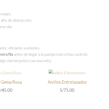
 reales.
 alto de distracción.
 ese día.
nte; oficiante a ustedes.
mera fila
antes de llegar a la pareja (solo si hay control).
ego cierran juntos con una nota.
o Gema Rosa
Anillos Entrelazados
/
45.00
S/
75.00