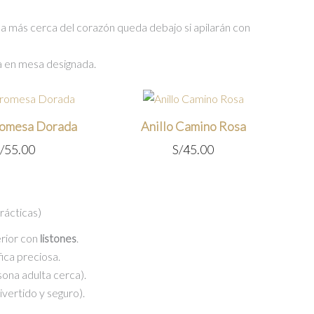
olla más cerca del corazón queda debajo si apilarán con
da en mesa designada.
romesa Dorada
Anillo Camino Rosa
/
55.00
S/
45.00
rácticas)
erior con
listones
.
ica preciosa.
sona adulta cerca).
divertido y seguro).