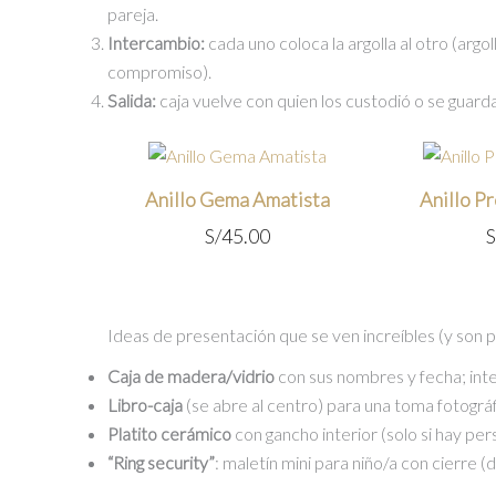
pareja.
Intercambio:
cada uno coloca la argolla al otro (arg
compromiso).
Salida:
caja vuelve con quien los custodió o se guar
Anillo Gema Amatista
Anillo P
S/
45.00
S
Ideas de presentación que se ven increíbles (y son p
Caja de madera/vidrio
con sus nombres y fecha; int
Libro-caja
(se abre al centro) para una toma fotográf
Platito cerámico
con gancho interior (solo si hay per
“Ring security”
: maletín mini para niño/a con cierre (