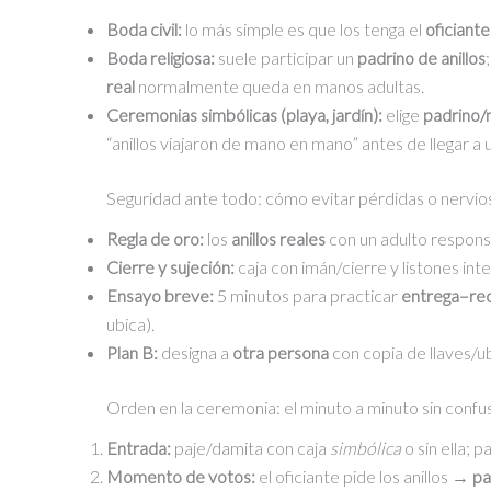
Boda civil:
lo más simple es que los tenga el
oficiante
Boda religiosa:
suele participar un
padrino de anillos
real
normalmente queda en manos adultas.
Ceremonias simbólicas (playa, jardín):
elige
padrino/
“anillos viajaron de mano en mano” antes de llegar a 
Seguridad ante todo: cómo evitar pérdidas o nervio
Regla de oro:
los
anillos reales
con un adulto responsa
Cierre y sujeción:
caja con imán/cierre y listones inte
Ensayo breve:
5 minutos para practicar
entrega–re
ubica).
Plan B:
designa a
otra persona
con copia de llaves/ub
Orden en la ceremonia: el minuto a minuto sin confu
Entrada:
paje/damita con caja
simbólica
o sin ella; 
Momento de votos:
el oficiante pide los anillos →
pa