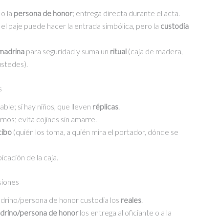
o la
persona de honor
; entrega directa durante el acta.
; el paje puede hacer la entrada simbólica, pero la
custodia
madrina
para seguridad y suma un
ritual
(caja de madera,
ustedes).
s
ble; si hay niños, que lleven
réplicas
.
rnos; evita cojines sin amarre.
cibo
(quién los toma, a quién mira el portador, dónde se
icación de la caja.
siones
padrino/persona de honor custodia los
reales
.
drino/persona de honor
los entrega al oficiante o a la