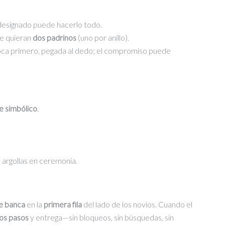
esignado puede hacerlo todo.
ue quieran
dos padrinos
(uno por anillo).
oca primero, pegada al dedo; el compromiso puede
e simbólico
.
argollas en ceremonia.
de banca
en la
primera fila
del lado de los novios. Cuando el
os pasos
y entrega—sin bloqueos, sin búsquedas, sin