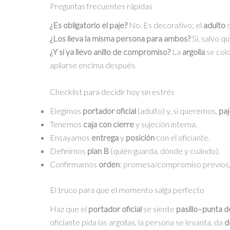
Preguntas frecuentes rápidas
S/75.00.
S/65.00.
¿Es obligatorio el paje?
No. Es decorativo; el
adulto
d
¿Los lleva la misma persona para ambos?
Sí, salvo q
¿Y si ya llevo anillo de compromiso?
La
argolla
se col
apilarse encima después.
Checklist para decidir hoy sin estrés
Elegimos
portador oficial
(adulto) y, si queremos,
paj
Tenemos
caja con cierre
y sujeción interna.
Ensayamos
entrega
y
posición
con el oficiante.
Definimos
plan B
(quién guarda, dónde y cuándo).
Confirmamos
orden
: promesa/compromiso previos, 
El truco para que el momento salga perfecto
Haz que el
portador oficial
se siente
pasillo–punta 
oficiante pida las argollas, la persona se levanta, da
d