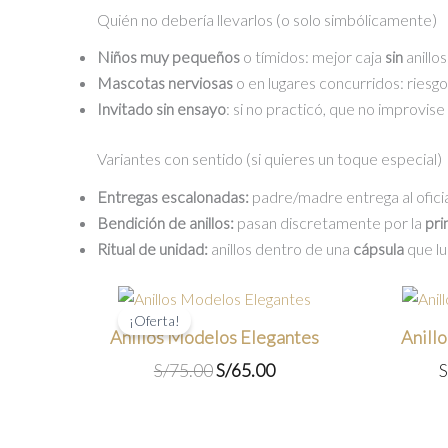
Quién no debería llevarlos (o solo simbólicamente)
Niños muy pequeños
o tímidos: mejor caja
sin
anillos
Mascotas nerviosas
o en lugares concurridos: riesgo
Invitado sin ensayo
: si no practicó, que no improvise
Variantes con sentido (si quieres un toque especial)
Entregas escalonadas:
padre/madre entrega al oficia
Bendición de anillos:
pasan discretamente por la
pri
Ritual de unidad:
anillos dentro de una
cápsula
que lu
¡Oferta!
Anillos Modelos Elegantes
Anill
El
El
S/
75.00
S/
65.00
S
precio
precio
original
actual
era:
es: