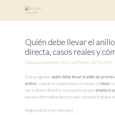
Ir
al
contenido
Quién debe llevar el anil
directa, casos reales y có
Deja un comentario
/ Por
Leo Perez
/
10/11/2025
Si te preguntas
quién debe llevar el anillo de promes
ambos
; cuando el compromiso es mutuo, lo
ideal
es
van a ritmos distintos, está perfecto que
empiece u
hay una alternativa discreta que resuelve trabajos d
Regla práctica (sin enredos)