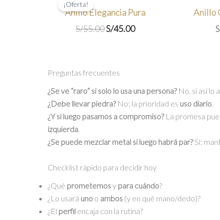
¡Oferta!
Anillo Elegancia Pura
Anillo
El
El
S/
55.00
S/
45.00
S
precio
precio
original
actual
era:
es:
Preguntas frecuentes
S/55.00.
S/45.00.
¿Se ve “raro” si solo lo usa una persona?
No, si así lo
¿Debe llevar piedra?
No; la prioridad es
uso diario
.
¿Y si luego pasamos a compromiso?
La promesa pue
izquierda
.
¿Se puede mezclar metal si luego habrá par?
Sí: man
Checklist rápido para decidir hoy
¿Qué
prometemos
y
para cuándo
?
¿Lo usará
uno
o
ambos
(y en qué mano/dedo)?
¿El
perfil
encaja con la rutina?