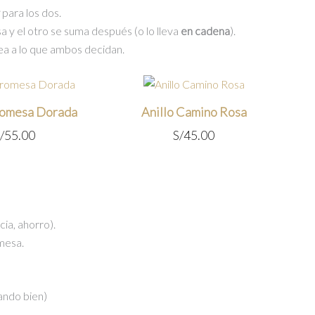
para los dos.
sa y el otro se suma después (o lo lleva
en cadena
).
inea a lo que ambos decidan.
romesa Dorada
Anillo Camino Rosa
/
55.00
S/
45.00
ia, ahorro).
mesa.
ando bien)