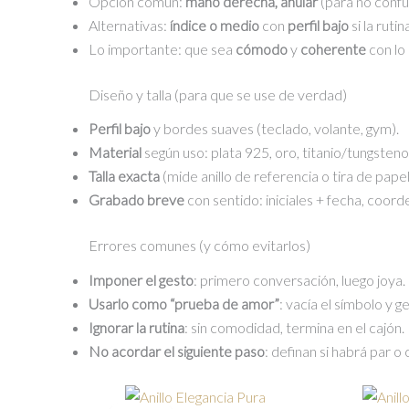
Opción común:
mano derecha, anular
(para no conf
Alternativas:
índice o medio
con
perfil bajo
si la rutin
Lo importante: que sea
cómodo
y
coherente
con lo
Diseño y talla (para que se use de verdad)
Perfil bajo
y bordes suaves (teclado, volante, gym).
Material
según uso: plata 925, oro, titanio/tungsteno
Talla exacta
(mide anillo de referencia o tira de papel;
Grabado breve
con sentido: iniciales + fecha, coord
Errores comunes (y cómo evitarlos)
Imponer el gesto
: primero conversación, luego joya.
Usarlo como “prueba de amor”
: vacía el símbolo y g
Ignorar la rutina
: sin comodidad, termina en el cajón.
No acordar el siguiente paso
: definan si habrá par 