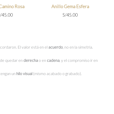
 Camino Rosa
Anillo Gema Esfera
/
45.00
S/
45.00
 acordaron. El valor está en el
acuerdo
, no en la simetría.
de quedar en
derecha
o en
cadena
, y el compromiso ir en
tengan un
hilo visual
(mismo acabado o grabado).