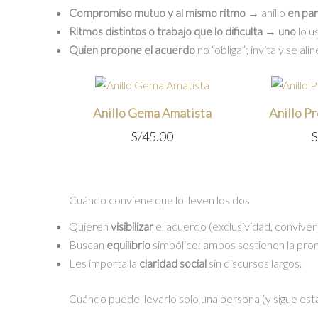
Compromiso mutuo y al mismo ritmo →
anillo
en par
Ritmos distintos o trabajo que lo dificulta →
uno
lo u
Quien propone el acuerdo
no “obliga”; invita y se al
Anillo Gema Amatista
Anillo P
S/
45.00
S
Cuándo conviene que lo lleven los dos
Quieren
visibilizar
el acuerdo (exclusividad, convivenc
Buscan
equilibrio
simbólico: ambos sostienen la pro
Les importa la
claridad social
sin discursos largos.
Cuándo puede llevarlo solo una persona (y sigue est