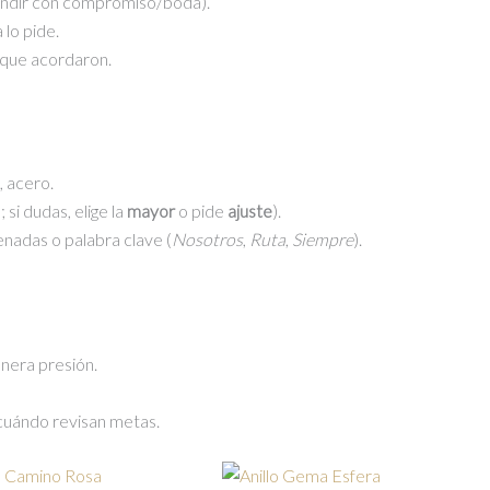
undir con compromiso/boda).
a lo pide.
 que acordaron.
, acero.
 si dudas, elige la
mayor
o pide
ajuste
).
enadas o palabra clave (
Nosotros
,
Ruta
,
Siempre
).
enera presión.
o cuándo revisan metas.