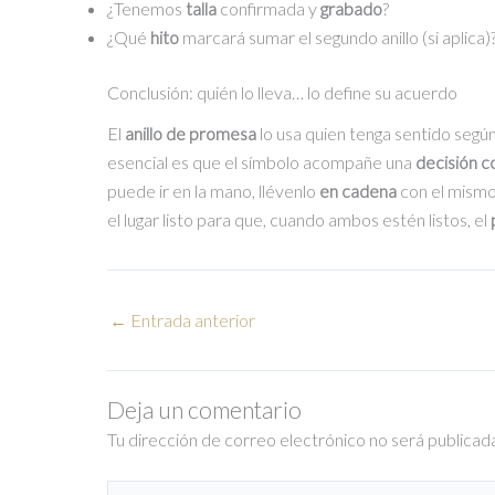
¿Tenemos
talla
confirmada y
grabado
?
¿Qué
hito
marcará sumar el segundo anillo (si aplica)
Conclusión: quién lo lleva… lo define su acuerdo
El
anillo de promesa
lo usa quien tenga sentido según
esencial es que el símbolo acompañe una
decisión 
puede ir en la mano, llévenlo
en cadena
con el mismo 
el lugar listo para que, cuando ambos estén listos, el
←
Entrada anterior
Deja un comentario
Tu dirección de correo electrónico no será publicad
Escribe