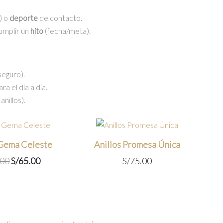
) o
deporte
de contacto.
cumplir un
hito
(fecha/meta).
seguro).
a el día a día.
nillos).
 Gema Celeste
Anillos Promesa Única
El
El
.00
S/
65.00
S/
75.00
precio
precio
original
actual
era:
es:
S/75.00.
S/65.00.