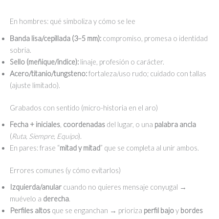
En hombres: qué simboliza y cómo se lee
Banda lisa/cepillada (3–5 mm):
compromiso, promesa o identidad
sobria.
Sello (meñique/índice):
linaje, profesión o carácter.
Acero/titanio/tungsteno:
fortaleza/uso rudo; cuidado con tallas
(ajuste limitado).
Grabados con sentido (micro-historia en el aro)
Fecha + iniciales
,
coordenadas
del lugar, o una
palabra ancla
(
Ruta, Siempre, Equipo
).
En pares: frase “
mitad y mitad
” que se completa al unir ambos.
Errores comunes (y cómo evitarlos)
Izquierda/anular
cuando no quieres mensaje conyugal →
muévelo a
derecha
.
Perfiles altos
que se enganchan → prioriza
perfil bajo
y
bordes