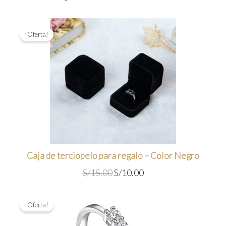
¡Oferta!
Caja de terciopelo para regalo – Color Negro
E
E
S/
15.00
S/
10.00
l
l
p
p
¡Oferta!
r
r
e
e