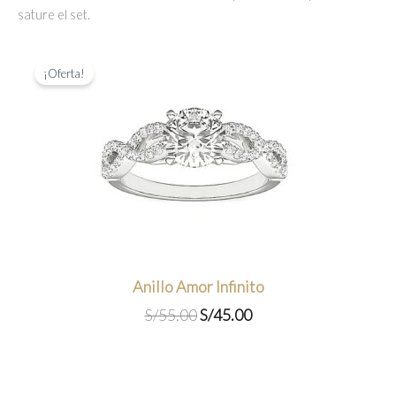
sature el set.
¡Oferta!
Anillo Amor Infinito
El
El
S/
55.00
S/
45.00
precio
precio
original
actual
era:
es:
S/55.00.
S/45.00.