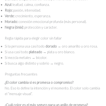
Azul:
lealtad, calma, confianza.
Rojo:
pasión, intensidad.
Verde:
crecimiento, esperanza.
Morado:
conexión emocional profunda (más personal).
Negra (ónix):
protección y carácter.
Regla rápida para elegir color sin fallar
Si la persona usa casi todo
dorado
→ oro amarillo u oro rosa.
Si usa casi todo
plateado
→ plata u oro blanco.
Si mezcla metales → bicolor.
Si busca algo distinto y sobrio → negro.
Preguntas frecuentes
¿El color cambia si es promesa o compromiso?
No. Eso lo define la intención y el momento. El color solo cambia
el “mensaje visual”.
¿Cuál color es el más seguro para un anillo de promesa?