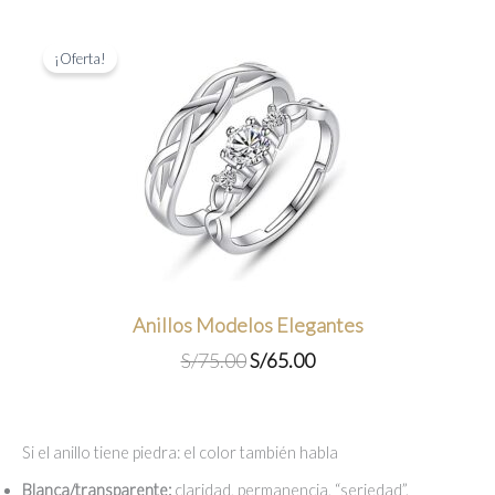
¡Oferta!
Anillos Modelos Elegantes
El
El
S/
75.00
S/
65.00
precio
precio
original
actual
era:
es:
Si el anillo tiene piedra: el color también habla
S/75.00.
S/65.00.
Blanca/transparente:
claridad, permanencia, “seriedad”.