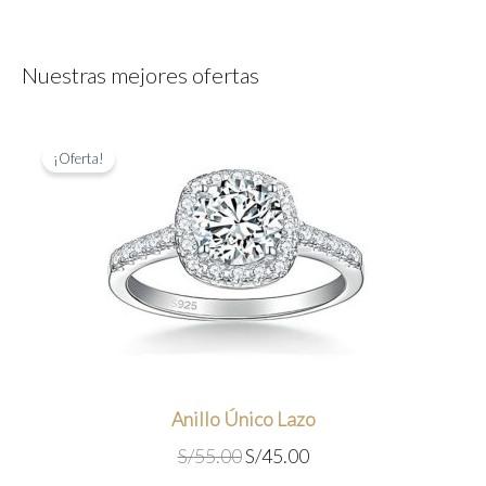
Nuestras mejores ofertas
¡Oferta!
Anillo Único Lazo
E
E
S/
55.00
S/
45.00
l
l