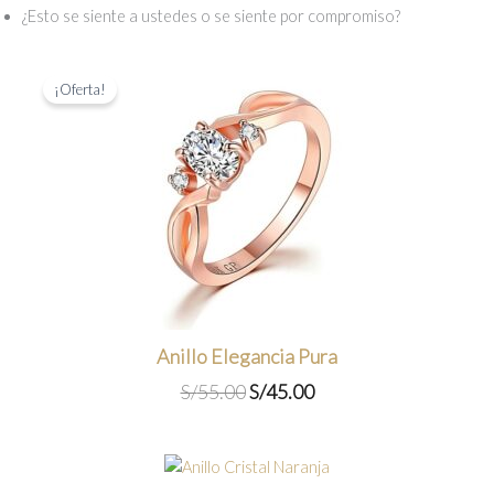
¿Esto se siente a ustedes o se siente por compromiso?
¡Oferta!
Anillo Elegancia Pura
El
El
S/
55.00
S/
45.00
precio
precio
original
actual
era:
es:
S/55.00.
S/45.00.