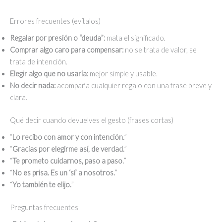
Errores frecuentes (evítalos)
Regalar por presión o “deuda”:
mata el significado.
Comprar algo caro para compensar:
no se trata de valor, se
trata de intención.
Elegir algo que no usaría:
mejor simple y usable.
No decir nada:
acompaña cualquier regalo con una frase breve y
clara.
Qué decir cuando devuelves el gesto (frases cortas)
“
Lo recibo con amor y con intención.
”
“
Gracias por elegirme así, de verdad.
”
“
Te prometo cuidarnos, paso a paso.
”
“
No es prisa. Es un ‘sí’ a nosotros.
”
“
Yo también te elijo.
”
Preguntas frecuentes