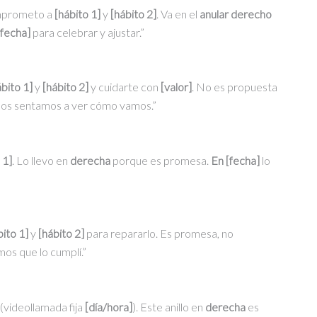
mprometo a
[hábito 1]
y
[hábito 2]
. Va en el
anular derecho
[fecha]
para celebrar y ajustar.”
ábito 1]
y
[hábito 2]
y cuidarte con
[valor]
. No es propuesta
os sentamos a ver cómo vamos.”
 1]
. Lo llevo en
derecha
porque es promesa.
En [fecha]
lo
bito 1]
y
[hábito 2]
para repararlo. Es promesa, no
os que lo cumplí.”
(videollamada fija
[día/hora]
). Este anillo en
derecha
es