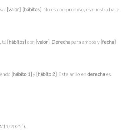
esa:
[valor]
,
[hábitos]
. No es compromiso; es nuestra base.
, tú
[hábitos]
con
[valor]
.
Derecha
para ambos y
[fecha]
iendo
[hábito 1]
y
[hábito 2]
. Este anillo en
derecha
es
18/11/2025”).