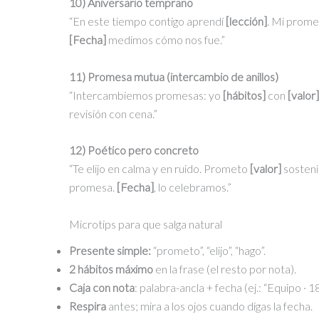
10) Aniversario temprano
“En este tiempo contigo aprendí
[lección]
. Mi prom
[Fecha]
medimos cómo nos fue.”
11) Promesa mutua (intercambio de anillos)
“Intercambiemos promesas: yo
[hábitos]
con
[valor]
revisión con cena.”
12) Poético pero concreto
“Te elijo en calma y en ruido. Prometo
[valor]
sosten
promesa.
[Fecha]
, lo celebramos.”
Microtips para que salga natural
Presente simple:
“prometo”, “elijo”, “hago”.
2 hábitos máximo
en la frase (el resto por nota).
Caja con nota
: palabra-ancla + fecha (ej.: “Equipo · 
Respira
antes; mira a los ojos cuando digas la fecha.