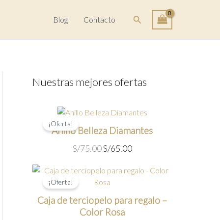
Buscar
Blog
Contacto
Nuestras mejores ofertas
¡Oferta!
Anillo Belleza Diamantes
E
E
S/
75.00
S/
65.00
l
l
p
p
r
r
¡Oferta!
e
e
Caja de terciopelo para regalo –
c
c
Color Rosa
i
i