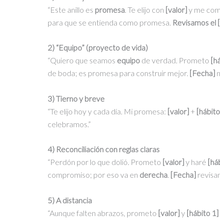
“Este anillo es
promesa
. Te elijo con
[valor]
y me co
para que se entienda como promesa.
Revisamos el 
2) “Equipo” (proyecto de vida)
“Quiero que seamos
equipo
de verdad. Prometo
[h
de boda; es promesa para construir mejor.
[Fecha]
n
3) Tierno y breve
“Te elijo hoy y cada día. Mi promesa:
[valor]
+
[hábito
celebramos.”
4) Reconciliación con reglas claras
“Perdón por lo que dolió. Prometo
[valor]
y haré
[há
compromiso; por eso va en
derecha
.
[Fecha]
revisam
5) A distancia
“Aunque falten abrazos, prometo
[valor]
y
[hábito 1]