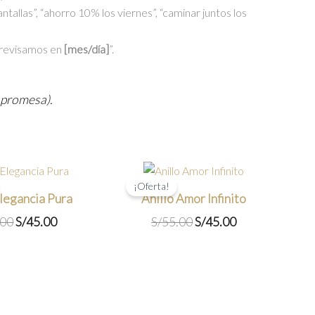
ntallas”, “ahorro 10% los viernes”, “caminar juntos los
o revisamos en
[mes/día]
”.
 promesa).
¡Oferta!
Elegancia Pura
Anillo Amor Infinito
El
El
El
El
.00
S/
45.00
S/
55.00
S/
45.00
precio
precio
precio
precio
original
actual
original
actual
era:
es:
era:
es:
S/55.00.
S/45.00.
S/55.00.
S/45.00.