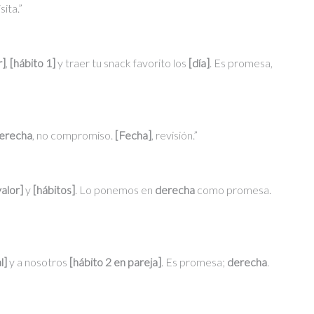
ita.”
r]
,
[hábito 1]
y traer tu snack favorito los
[día]
. Es promesa,
erecha
, no compromiso.
[Fecha]
, revisión.”
valor]
y
[hábitos]
. Lo ponemos en
derecha
como promesa.
l]
y a nosotros
[hábito 2 en pareja]
. Es promesa;
derecha
.