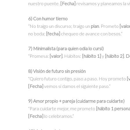
nuestro puente.
[Fecha]
revisamos y planeamos la vis
6) Con humor tierno
“No traigo un discurso; traigo un
plan
. Prometo
[valo
no boda;
[fecha]
chequeo de avance con besos.”
7) Minimalista (para quien odia lo cursi)
“Promesa:
[valor]
. Hábitos:
[hábito 1]
y
[hábito 2]
.
D
8) Visión de futuro sin presión
“Quiero futuro contigo, paso a paso. Hoy prometo
[
[Fecha]
vemos si damos el siguiente paso.”
9) Amor propio + pareja (cuidarme para cuidarte)
“Para cuidarte mejor, me prometo
[hábito 1 persona
[Fecha]
lo celebramos.”