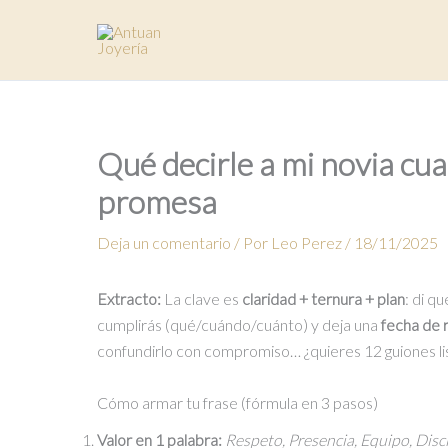
Ir
al
contenido
Qué decirle a mi novia cuan
promesa
Deja un comentario
/ Por
Leo Perez
/
18/11/2025
Extracto:
La clave es
claridad + ternura + plan
: di q
cumplirás (qué/cuándo/cuánto) y deja una
fecha de 
confundirlo con compromiso… ¿quieres 12 guiones li
Cómo armar tu frase (fórmula en 3 pasos)
Valor en 1 palabra:
Respeto, Presencia, Equipo, Disc