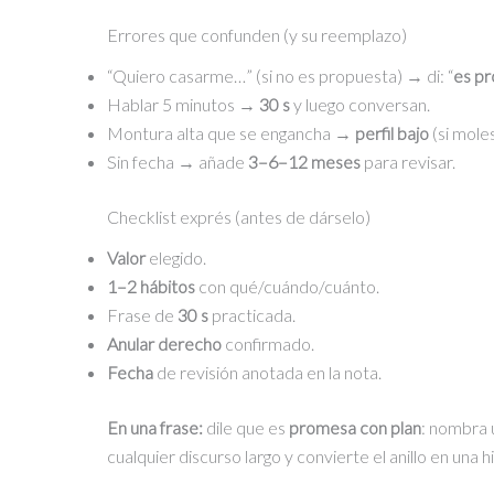
Errores que confunden (y su reemplazo)
“Quiero casarme…” (si no es propuesta) → di: “
es p
Hablar 5 minutos →
30 s
y luego conversan.
Montura alta que se engancha →
perfil bajo
(si moles
Sin fecha → añade
3–6–12 meses
para revisar.
Checklist exprés (antes de dárselo)
Valor
elegido.
1–2 hábitos
con qué/cuándo/cuánto.
Frase de
30 s
practicada.
Anular derecho
confirmado.
Fecha
de revisión anotada en la nota.
En una frase:
dile que es
promesa con plan
: nombra
cualquier discurso largo y convierte el anillo en una hi