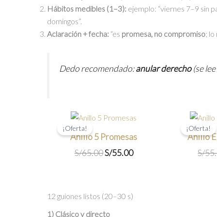
Hábitos medibles (1–3):
ejemplo: “viernes 7–9 sin pa
domingos”.
Aclaración + fecha:
“es
promesa, no compromiso
; l
Dedo recomendado:
anular derecho
(se lee
¡Oferta!
¡Oferta!
Anillo 5 Promesas
Anillo 
El
El
S/
65.00
S/
55.00
S/
55
precio
precio
original
actual
era:
es:
12 guiones listos (20–30 s)
S/65.00.
S/55.00.
1) Clásico y directo