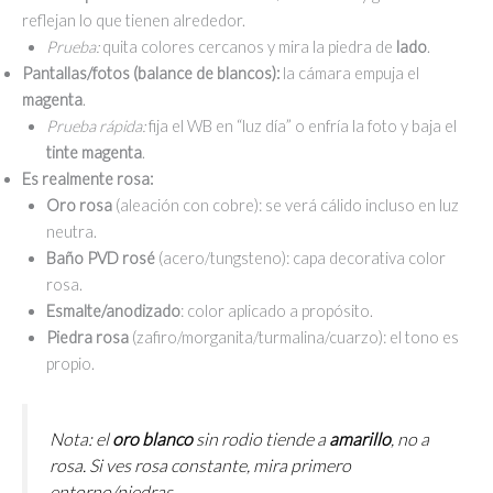
reflejan lo que tienen alrededor.
Prueba:
quita colores cercanos y mira la piedra de
lado
.
Pantallas/fotos (balance de blancos):
la cámara empuja el
magenta
.
Prueba rápida:
fija el WB en “luz día” o enfría la foto y baja el
tinte magenta
.
Es realmente rosa:
Oro rosa
(aleación con cobre): se verá cálido incluso en luz
neutra.
Baño PVD rosé
(acero/tungsteno): capa decorativa color
rosa.
Esmalte/anodizado
: color aplicado a propósito.
Piedra rosa
(zafiro/morganita/turmalina/cuarzo): el tono es
propio.
Nota: el
oro blanco
sin rodio tiende a
amarillo
, no a
rosa. Si ves rosa constante, mira primero
entorno/piedras.