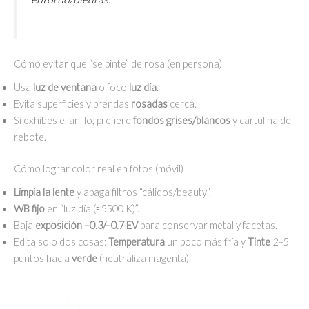
Cómo evitar que “se pinte” de rosa (en persona)
Usa
luz de ventana
o foco
luz día
.
Evita superficies y prendas
rosadas
cerca.
Si exhibes el anillo, prefiere
fondos grises/blancos
y cartulina de
rebote.
Cómo lograr color real en fotos (móvil)
Limpia la lente
y apaga filtros “cálidos/beauty”.
WB fijo
en “luz día (≈5500 K)”.
Baja
exposición –0.3/–0.7 EV
para conservar metal y facetas.
Edita solo dos cosas:
Temperatura
un poco más fría y
Tinte
2–5
puntos hacia
verde
(neutraliza magenta).