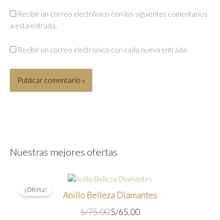
Recibir un correo electrónico con los siguientes comentarios
a esta entrada.
Recibir un correo electrónico con cada nueva entrada.
Nuestras mejores ofertas
¡Oferta!
Anillo Belleza Diamantes
E
E
S/
75.00
S/
65.00