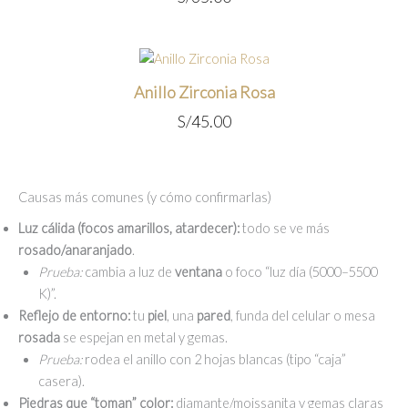
Anillo Zirconia Rosa
S/
45.00
Causas más comunes (y cómo confirmarlas)
Luz cálida (focos amarillos, atardecer):
todo se ve más
rosado/anaranjado
.
Prueba:
cambia a luz de
ventana
o foco “luz día (5000–5500
K)”.
Reflejo de entorno:
tu
piel
, una
pared
, funda del celular o mesa
rosada
se espejan en metal y gemas.
Prueba:
rodea el anillo con 2 hojas blancas (tipo “caja”
casera).
Piedras que “toman” color:
diamante/moissanita y gemas claras