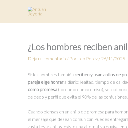
Ir
al
contenido
¿Los hombres reciben ani
Deja un comentario
/ Por
Leo Perez
/
26/11/2025
Sí: los hombres también
reciben y usan anillos de p
pareja elige honrar
a diario: lealtad, tiempo de calid
como promesa
(no como compromiso), sea cómodo par
de dedo y perfil que evita el 90% de las confusiones… 
Cuando piensas en un anillo de promesa para hombre
el mensaje que desean comunicar. Puedes entregarlo 
gusta llevar anillos, existe una alternativa equivalent