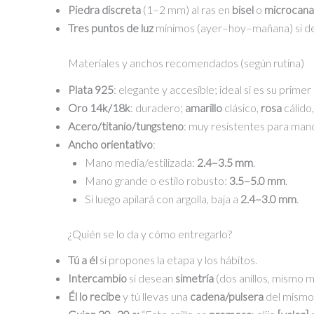
Piedra discreta
(1–2 mm) al ras en
bisel
o
microcana
Tres puntos de luz
mínimos (ayer–hoy–mañana) si dese
Materiales y anchos recomendados (según rutina)
Plata 925
: elegante y accesible; ideal si es su primer a
Oro 14k/18k
: duradero;
amarillo
clásico,
rosa
cálido
Acero/titanio/tungsteno
: muy resistentes para manos 
Ancho orientativo
:
Mano media/estilizada:
2.4–3.5 mm
.
Mano grande o estilo robusto:
3.5–5.0 mm
.
Si luego apilará con argolla, baja a
2.4–3.0 mm
.
¿Quién se lo da y cómo entregarlo?
Tú a él
si propones la etapa y los hábitos.
Intercambio
si desean
simetría
(dos anillos, mismo 
Él lo recibe
y tú llevas una
cadena/pulsera
del mismo m