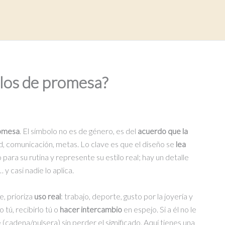
llos de promesa?
romesa
. El símbolo no es de género, es del
acuerdo que la
ad, comunicación, metas. Lo clave es que el diseño se
lea
a su rutina y represente su estilo real; hay un detalle
y casi nadie lo aplica.
, prioriza
uso real
: trabajo, deporte, gusto por la joyería y
tú, recibirlo tú o
hacer intercambio
en espejo. Si a él no le
e (cadena/pulsera) sin perder el significado. Aquí tienes una