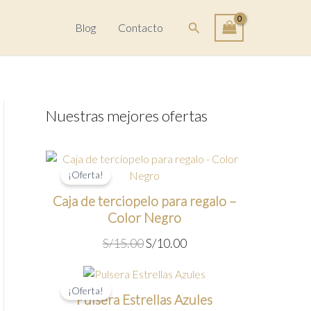
Buscar
Blog
Contacto
Nuestras mejores ofertas
¡Oferta!
Caja de terciopelo para regalo –
Color Negro
E
E
S/
15.00
S/
10.00
l
l
p
p
r
r
¡Oferta!
Pulsera Estrellas Azules
e
e