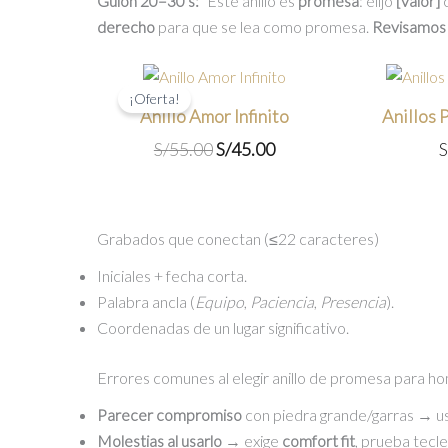
Guion 20–30 s:
“Este anillo es
promesa
: elijo
[valor]
c
derecho
para que se lea como promesa.
Revisamos 
¡Oferta!
Anillo Amor Infinito
Anillos
El
El
S/
55.00
S/
45.00
S
precio
precio
original
actual
era:
es:
Grabados que conectan (≤22 caracteres)
S/55.00.
S/45.00.
Iniciales + fecha corta.
Palabra ancla (
Equipo
,
Paciencia
,
Presencia
).
Coordenadas de un lugar significativo.
Errores comunes al elegir anillo de promesa para ho
Parecer compromiso
con piedra grande/garras → u
Molestias al usarlo
→ exige
comfort fit
, prueba tecle