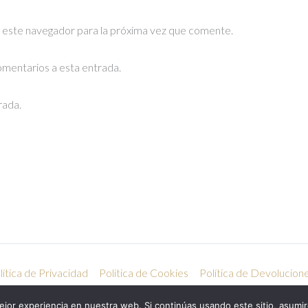
 este navegador para la próxima vez que comente.
comentarios a esta entrada.
rada.
lítica de Privacidad
Política de Cookies
Política de Devolucio
Antuan Joyería 2026 © - Todos los derechos reservados
jor experiencia en nuestra web. Si continúas usando este sitio, asumi