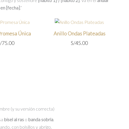
ontigo y sostendré
[hábito 1]
y
[hábito 2]
. Va en el
anular
en [fecha]
.”
 Promesa Única
Anillo Ondas Plateadas
/
75.00
S/
45.00
mbre (y su versión correcta)
sa
bisel al ras
o
banda sobria
.
ando, con bolsillos y abrigo.