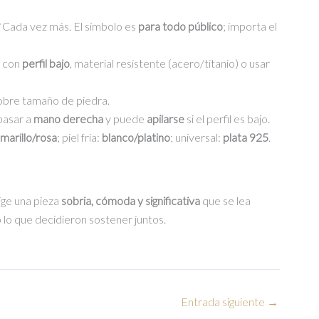
S/75.00.
S/65.00.
Cada vez más. El símbolo es
para todo público
; importa el
, con
perfil bajo
, material resistente (acero/titanio) o usar
bre tamaño de piedra.
pasar a
mano derecha
y puede
apilarse
si el perfil es bajo.
marillo/rosa
; piel fría:
blanco/platino
; universal:
plata 925
.
ige una pieza
sobria, cómoda y significativa
que se lea
 lo que decidieron sostener juntos.
Entrada siguiente
→