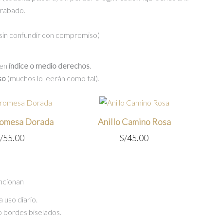
grabado.
(sin confundir con compromiso)
 en
índice o medio derechos
.
so
(muchos lo leerán como tal).
romesa Dorada
Anillo Camino Rosa
/
55.00
S/
45.00
ncionan
 uso diario.
 o bordes biselados.