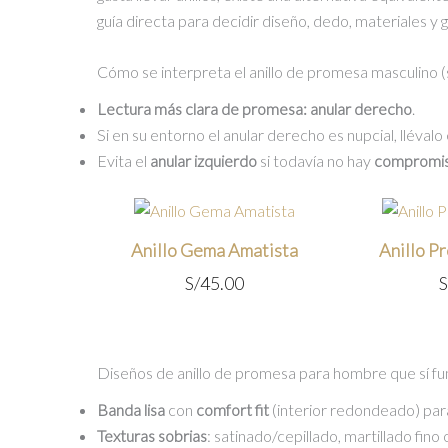
guía directa para decidir diseño, dedo, materiales y 
Cómo se interpreta el anillo de promesa masculino 
Lectura más clara de promesa:
anular derecho
.
Si en su entorno el anular derecho es nupcial, llévalo
Evita el
anular izquierdo
si todavía no hay
compromi
Anillo Gema Amatista
Anillo P
S/
45.00
S
Diseños de anillo de promesa para hombre que sí fu
Banda lisa
con
comfort fit
(interior redondeado) para
Texturas sobrias
: satinado/cepillado, martillado fino