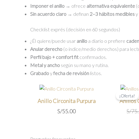
Imponer el anillo
→ ofrece
alternativa equivalente
(
Sin acuerdo claro
→ definan
2–3 hábitos medibles
y
Checklist exprés (decisión en 60 segundos)
¿Él quiere/puede usar
anillo
a diario o prefiere
caden
Anular derecho
(o índice/medio derechos) para lec
Perfil bajo + comfort fit
confirmados.
Metal y ancho
según su mano y rutina.
Grabado
y
fecha de revisión
listos.
¡Oferta!
Anillo Circonita Purpura
Anillos
S/
55.00
S/
75
Preguntas frecuentes