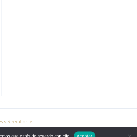
nes y Reembolsos
remos que estás de acuerdo con ello.
Aceptar