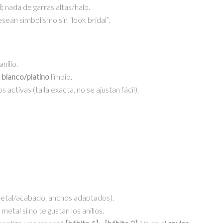
l
; nada de garras altas/halo.
an simbolismo sin “look bridal”.
nillo.
,
blanco/platino
limpio.
activas (talla exacta, no se ajustan fácil).
metal/acabado, anchos adaptados).
etal si no te gustan los anillos.