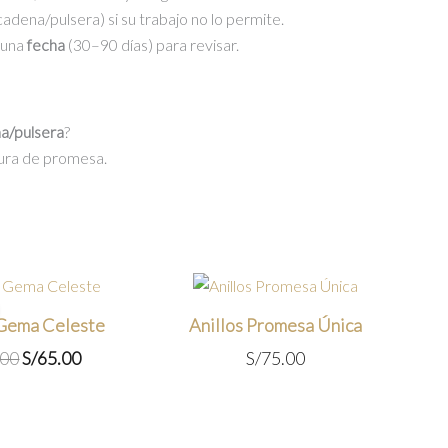
cadena/pulsera) si su trabajo no lo permite.
 una
fecha
(30–90 días) para revisar.
a/pulsera
?
tura de promesa.
 Gema Celeste
Anillos Promesa Única
El
El
.00
S/
65.00
S/
75.00
precio
precio
original
actual
era:
es: