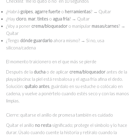
Checklist “me lo quito o no” en 10 segundos
¿Habrá
golpes
,
agarre fuerte
o
herramientas
? → Quitar
¿Hay
cloro
,
mar
,
tintes
o
agua fría
? → Quitar
¿Voy a poner
crema/bloqueador
o manipular
masas/carnes
? →
Quitar
¿Tengo
dónde guardarlo
ahora mismo? → Si no, usa
silicona/cadena
El momento traicionero en el que más se pierde
Después de la
ducha
o de aplicar
crema/bloqueador
antes de la
playa/piscina: la piel está resbalosa y el agua fría afina el dedo.
Solución:
quítalo antes
, guárdalo en su estuche o colócalo en
cadena, y vuelve a ponértelo cuando estés seco y con las manos
limpias.
Cierre: quitarse el anillo de promesa también es cuidado
Quitar el anillo
no resta
significado; protege el símbolo y lo hace
durar. Úsalo cuando cuente la historia y retíralo cuando la