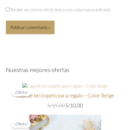
Recibir un correo electrónico con cada nueva entrada.
Nuestras mejores ofertas
¡Oferta!
Caja de terciopelo para regalo – Color Beige
E
E
S/
15.00
S/
10.00
l
l
p
p
¡Oferta!
r
r