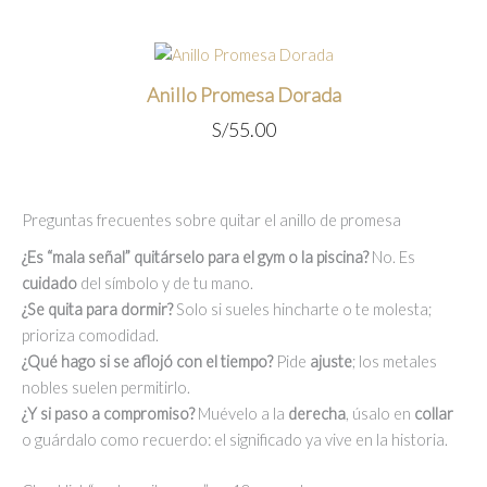
precio
precio
original
actual
era:
es:
S/55.00.
S/45.00.
Anillo Promesa Dorada
S/
55.00
Preguntas frecuentes sobre quitar el anillo de promesa
¿Es “mala señal” quitárselo para el gym o la piscina?
No. Es
cuidado
del símbolo y de tu mano.
¿Se quita para dormir?
Solo si sueles hincharte o te molesta;
prioriza comodidad.
¿Qué hago si se aflojó con el tiempo?
Pide
ajuste
; los metales
nobles suelen permitirlo.
¿Y si paso a compromiso?
Muévelo a la
derecha
, úsalo en
collar
o guárdalo como recuerdo: el significado ya vive en la historia.