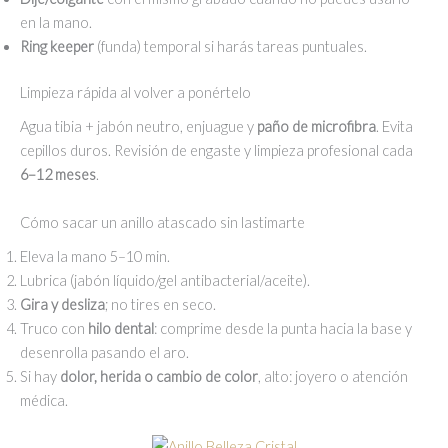
en la mano.
Ring keeper
(funda) temporal si harás tareas puntuales.
Limpieza rápida al volver a ponértelo
Agua tibia + jabón neutro, enjuague y
paño de microfibra
. Evita
cepillos duros. Revisión de engaste y limpieza profesional cada
6–12 meses
.
Cómo sacar un anillo atascado sin lastimarte
Eleva la mano 5–10 min.
Lubrica (jabón líquido/gel antibacterial/aceite).
Gira y desliza
; no tires en seco.
Truco con
hilo dental
: comprime desde la punta hacia la base y
desenrolla pasando el aro.
Si hay
dolor, herida o cambio de color
, alto: joyero o atención
médica.