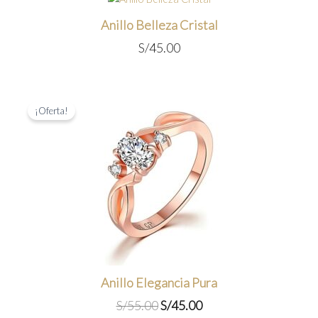
Anillo Belleza Cristal
S/
45.00
¡Oferta!
Anillo Elegancia Pura
El
El
S/
55.00
S/
45.00