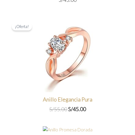
¡Oferta!
Anillo Elegancia Pura
El
El
S/
55.00
S/
45.00
precio
precio
original
actual
era:
es: