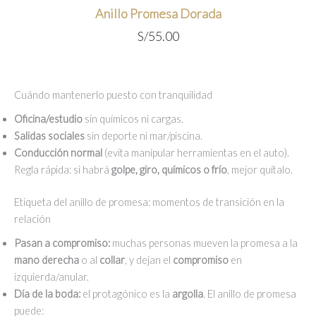
S/55.00.
S/45.00.
Anillo Promesa Dorada
S/
55.00
Cuándo mantenerlo puesto con tranquilidad
Oficina/estudio
sin químicos ni cargas.
Salidas sociales
sin deporte ni mar/piscina.
Conducción normal
(evita manipular herramientas en el auto).
Regla rápida: si habrá
golpe, giro, químicos o frío
, mejor quítalo.
Etiqueta del anillo de promesa: momentos de transición en la
relación
Pasan a compromiso:
muchas personas mueven la promesa a la
mano derecha
o al
collar
, y dejan el
compromiso
en
izquierda/anular.
Día de la boda:
el protagónico es la
argolla
. El anillo de promesa
puede: