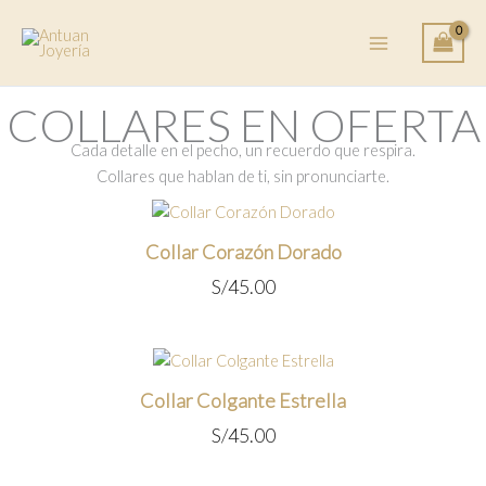
Ir
al
contenido
COLLARES EN OFERTA
Cada detalle en el pecho, un recuerdo que respira.
Collares que hablan de ti, sin pronunciarte.
Collar Corazón Dorado
S/
45.00
Collar Colgante Estrella
S/
45.00