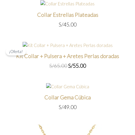
Collar Estrellas Plateadas
S/
45.00
¡Oferta!
Kit Collar + Pulsera + Aretes Perlas doradas
El
El
S/
65.00
S/
55.00
precio
precio
original
actual
era:
es:
S/65.00.
S/55.00.
Collar Gema Cúbica
S/
49.00